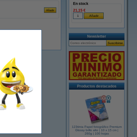
En stock
21,15 €
Newsletter
Productos destacados
123tinta Papel fotográfico Premium
Glossy brillo alto | 10 x 15 cm |
260g | 100 hojas