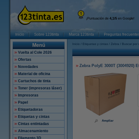
¡Puntuación de
4,1/5
en Google!
Inicio
Sobre 123tinta
Marca 123tinta
Preguntas frecuente
Inicio
Etiquetas y cintas
Zebra
Buscar por 
Menú
Vuelta al Cole 2026
Ofertas
Zebra PolyE 3000T (3004920) Eti
Novedades
Material de oficina
Cartuchos de tinta
Toner (impresoras láser)
Impresoras
Papel
Etiquetadoras
Etiquetas y cintas
Ampliar
Cintas entintadas
Almacenamiento
Filamento 3D