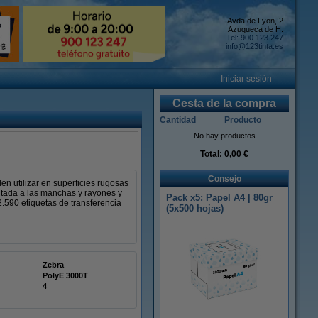
Avda de Lyon, 2
Azuqueca de H.
Tel: 900 123 247
info@123tinta.es
Iniciar sesión
Cesta de la compra
Cantidad
Producto
No hay productos
Total:
0,00 €
Consejo
en utilizar en superficies rugosas
mitada a las manchas y rayones y
Pack x5: Papel A4 | 80gr
2.590 etiquetas de transferencia
(5x500 hojas)
Zebra
PolyE 3000T
4