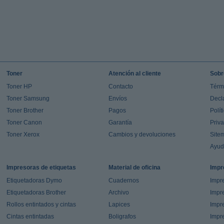
Toner
Atención al cliente
Sobr
Toner HP
Contacto
Térm
Toner Samsung
Envíos
Decl
Toner Brother
Pagos
Polít
Toner Canon
Garantía
Priv
Toner Xerox
Cambios y devoluciones
Site
Ayu
Impresoras de etiquetas
Material de oficina
Impr
Etiquetadoras Dymo
Cuadernos
Impre
Etiquetadoras Brother
Archivo
Impr
Rollos entintados y cintas
Lapices
Impre
Cintas entintadas
Boligrafos
Impr