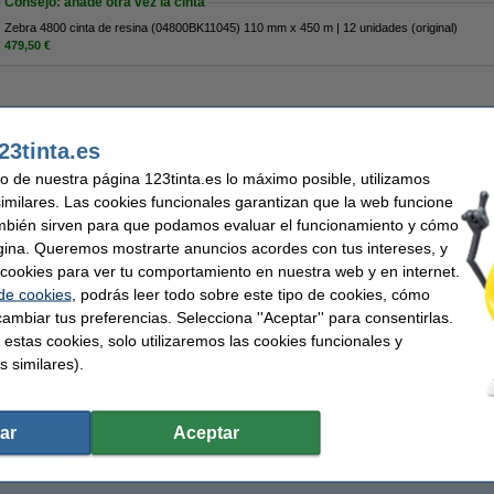
Consejo: añade otra vez la cinta
Zebra 4800 cinta de resina (04800BK11045) 110 mm x 450 m | 12 unidades (original)
479,50 €
23tinta.es
roducto descatalogado.
uso de nuestra página 123tinta.es lo máximo posible, utilizamos
similares. Las cookies funcionales garantizan que la web funcione
mbién sirven para que podamos evaluar el funcionamiento y cómo
gina. Queremos mostrarte anuncios acordes con tus intereses, y
ar cookies para ver tu comportamiento en nuestra web y en internet.
 de cookies
, podrás leer todo sobre este tipo de cookies, cómo
ambiar tus preferencias. Selecciona ''Aceptar'' para consentirlas.
 estas cookies, solo utilizaremos las cookies funcionales y
s similares).
ar
Aceptar