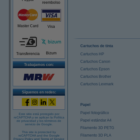
reembolso
Master Card
Visa
Cartuchos de tinta
Bizum
Transferencia
Cartuchos HP
Cartuchos Canon
Trabajamos con:
Cartuchos Epson
Cartuchos Brother
Cartuchos Lexmark
Síguenos en redes:
Papel
Papel fotográfico
Este sitio está protegido por
reCAPTCHA y se aplican la
Política
Papel estándar A4
de privacidad
y los
términos de
servicio de Google
.
Filamento 3D PETG
This site is protected by
Filamento 3D PLA
reCAPTCHA and the Google
Privacy Policy
and
Terms of Service