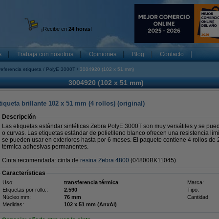
¡Recibe en
24 horas
!
s
Trabaja con nosotros
Opiniones
Blog
Contacto
referencia etiqueta
PolyE 3000T
3004920 (102 x 51 mm)
3004920 (102 x 51 mm)
queta brillante 102 x 51 mm (4 rollos) (original)
Descripción
Las etiquetas estándar sintéticas Zebra PolyE 3000T son muy versátiles y se pued
o curvas. Las etiquetas estándar de polietileno blanco ofrecen una resistencia li
se pueden usar en exteriores hasta por 6 meses. El paquete contiene 4 rollos de 
térmica adhesivas permanentes.
Cinta recomendada: cinta de
resina Zebra 4800
(04800BK11045)
Características
Uso:
transferencia térmica
Marca:
Etiquetas por rollo::
2.590
Tipo:
Núcleo mm:
76 mm
Cantidad:
Medidas:
102 x 51 mm (AnxAl)