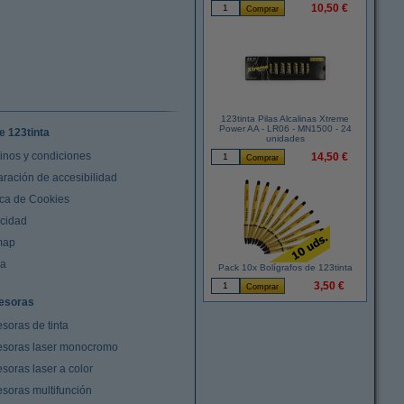
10,50 €
123tinta Pilas Alcalinas Xtreme
Power AA - LR06 - MN1500 - 24
e 123tinta
unidades
inos y condiciones
14,50 €
aración de accesibilidad
ica de Cookies
acidad
map
da
Pack 10x Bolígrafos de 123tinta
3,50 €
esoras
soras de tinta
esoras laser monocromo
soras laser a color
esoras multifunción