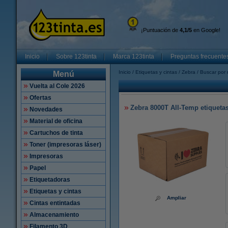
¡Puntuación de
4,1/5
en Google!
Inicio
Sobre 123tinta
Marca 123tinta
Preguntas frecuente
Inicio
Etiquetas y cintas
Zebra
Buscar por 
Menú
Vuelta al Cole 2026
Ofertas
Zebra 8000T All-Temp etiquetas 
Novedades
Material de oficina
Cartuchos de tinta
Toner (impresoras láser)
Impresoras
Papel
Etiquetadoras
Etiquetas y cintas
Ampliar
Cintas entintadas
Almacenamiento
Filamento 3D