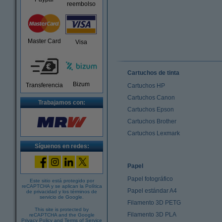
reembolso
Master Card
Visa
Cartuchos de tinta
Bizum
Transferencia
Cartuchos HP
Cartuchos Canon
Trabajamos con:
Cartuchos Epson
Cartuchos Brother
Cartuchos Lexmark
Síguenos en redes:
Papel
Papel fotográfico
Este sitio está protegido por
reCAPTCHA y se aplican la
Política
Papel estándar A4
de privacidad
y los
términos de
servicio de Google
.
Filamento 3D PETG
This site is protected by
Filamento 3D PLA
reCAPTCHA and the Google
Privacy Policy
and
Terms of Service