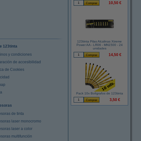
10,50 €
123tinta Pilas Alcalinas Xtreme
Power AA - LR06 - MN1500 - 24
e 123tinta
unidades
inos y condiciones
14,50 €
aración de accesibilidad
ica de Cookies
acidad
map
da
Pack 10x Bolígrafos de 123tinta
3,50 €
esoras
soras de tinta
esoras laser monocromo
soras laser a color
esoras multifunción