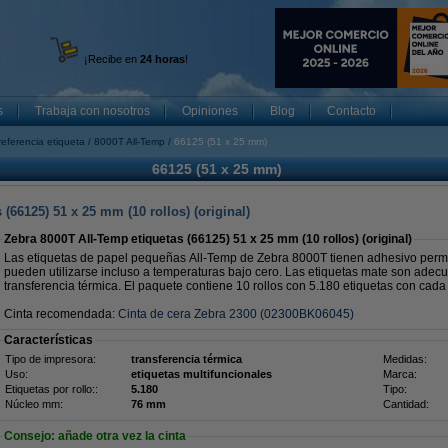
¡Recibe en
24 horas
!
s
Trabaja con nosotros
Opiniones
Blog
Contacto
referencia etiqueta
8000T All-Temp
66125 (51 x 25 mm)
66125 (51 x 25 mm)
(66125) 51 x 25 mm (10 rollos) (original)
Zebra 8000T All-Temp etiquetas (66125) 51 x 25 mm (10 rollos) (original)
Las etiquetas de papel pequeñas All-Temp de Zebra 8000T tienen adhesivo perma
pueden utilizarse incluso a temperaturas bajo cero. Las etiquetas mate son adec
transferencia térmica. El paquete contiene 10 rollos con 5.180 etiquetas con cada
Cinta recomendada:
Cinta de cera Zebra 2300 (02300BK06045)
Características
Tipo de impresora:
transferencia térmica
Medidas:
Uso:
etiquetas multifuncionales
Marca:
Etiquetas por rollo::
5.180
Tipo:
Núcleo mm:
76 mm
Cantidad:
Consejo: añade otra vez la cinta