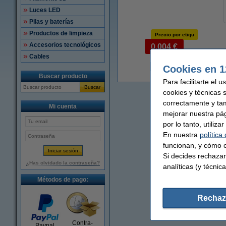
Luces LED
Pilas y baterías
Productos de limpieza
Precio por etiqu
Accesorios tecnológicos
0,004 €
Cables
Cookies en 1
1
Buscar producto
Para facilitarte el 
Buscar
cookies y técnicas 
correctamente y ta
Mi cuenta
mejorar nuestra pá
por lo tanto, utiliz
En nuestra
política
funcionan, y cómo c
Si decides rechazar
¿Has olvidado la contraseña?
analíticas (y técnica
Métodos de pago:
Rechaz
Contra-
Paypal