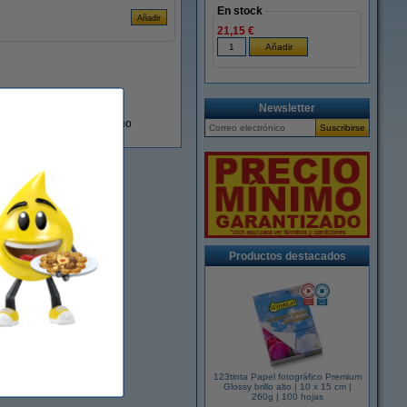
En stock
21,15 €
Newsletter
En almacén externo
Productos destacados
123tinta Papel fotográfico Premium
Glossy brillo alto | 10 x 15 cm |
260g | 100 hojas