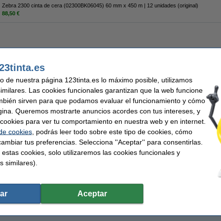
Zebra 2300 cinta de cera (02300BK06045) 60 mm x 450 m | 12 unidades (original)
88,50 €
202,50 €
23tinta.es
67,36 € Excl. 21% IVA
uso de nuestra página 123tinta.es lo máximo posible, utilizamos
similares. Las cookies funcionales garantizan que la web funcione
mbién sirven para que podamos evaluar el funcionamiento y cómo
gina. Queremos mostrarte anuncios acordes con tus intereses, y
ar cookies para ver tu comportamiento en nuestra web y en internet.
 de cookies
, podrás leer todo sobre este tipo de cookies, cómo
ambiar tus preferencias. Selecciona ''Aceptar'' para consentirlas.
 estas cookies, solo utilizaremos las cookies funcionales y
s similares).
ar
Aceptar