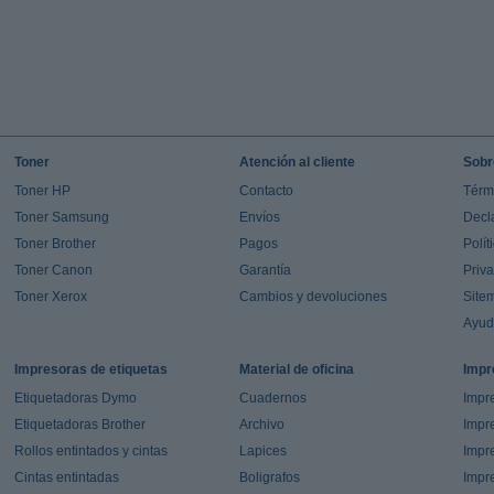
Toner
Atención al cliente
Sobr
Toner HP
Contacto
Térm
Toner Samsung
Envíos
Decl
Toner Brother
Pagos
Polít
Toner Canon
Garantía
Priv
Toner Xerox
Cambios y devoluciones
Site
Ayu
Impresoras de etiquetas
Material de oficina
Impr
Etiquetadoras Dymo
Cuadernos
Impre
Etiquetadoras Brother
Archivo
Impr
Rollos entintados y cintas
Lapices
Impre
Cintas entintadas
Boligrafos
Impr