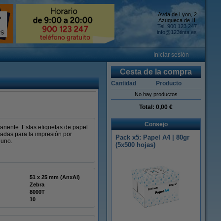
Avda de Lyon, 2
Azuqueca de H.
Tel: 900 123 247
info@123tinta.es
Iniciar sesión
Cesta de la compra
Cantidad
Producto
No hay productos
Total:
0,00 €
Consejo
nente. Estas etiquetas de papel
uadas para la impresión por
Pack x5: Papel A4 | 80gr
 uno.
(5x500 hojas)
51 x 25 mm (AnxAl)
Zebra
8000T
10