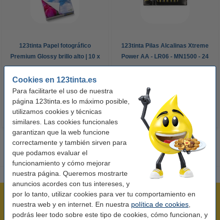
123tinta Papel fotográfico
123tinta Pilas Alcalinas Xtreme
Premium Glossy brillo alto | 10 x
Power AA - LR06 - MN1500 - 24
15 cm | 260g | 100 hojas
unidades
Cookies en 123tinta.es
10,50 €
14,50 €
Incl. 21% IVA
Incl. 21% IVA
Para facilitarte el uso de nuestra
página 123tinta.es lo máximo posible,
utilizamos cookies y técnicas
similares. Las cookies funcionales
garantizan que la web funcione
correctamente y también sirven para
que podamos evaluar el
funcionamiento y cómo mejorar
nuestra página. Queremos mostrarte
anuncios acordes con tus intereses, y
por lo tanto, utilizar cookies para ver tu comportamiento en
Rápido y sencillo
nuestra web y en internet. En nuestra
política de cookies
,
¡Recibe en 24 horas!
podrás leer todo sobre este tipo de cookies, cómo funcionan, y