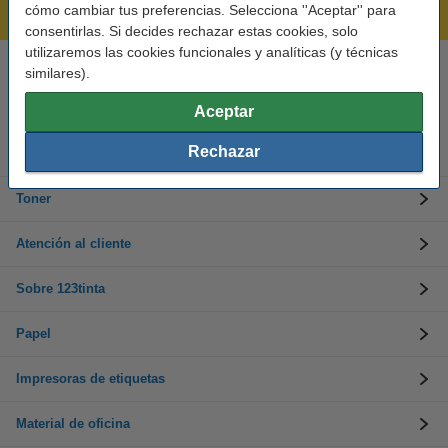
cómo cambiar tus preferencias. Selecciona ''Aceptar'' para
Mejor Precio Garantizado
consentirlas. Si decides rechazar estas cookies, solo
utilizaremos las cookies funcionales y analíticas (y técnicas
similares).
Llámanos al 900 123 247
En días laborables de 09:00 a 20:00.
Aceptar
Rechazar
Cartuchos de tinta
Toner
Atención al cliente
Sobre 123tinta
Papel
Impresoras de etiquetas
Material de oficina