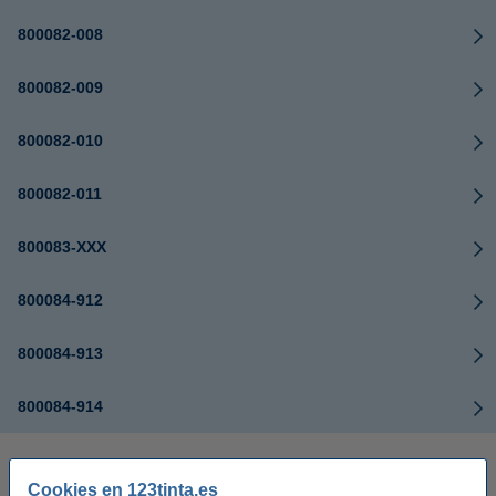
800082-008
800082-009
800082-010
800082-011
800083-XXX
800084-912
800084-913
800084-914
Cookies en 123tinta.es