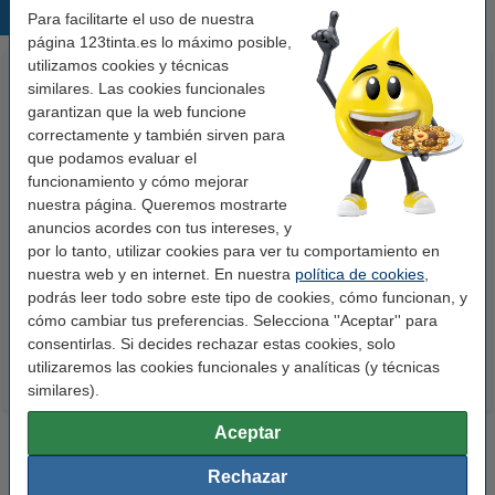
Productos destacados
Para facilitarte el uso de nuestra
página 123tinta.es lo máximo posible,
utilizamos cookies y técnicas
similares. Las cookies funcionales
garantizan que la web funcione
correctamente y también sirven para
que podamos evaluar el
funcionamiento y cómo mejorar
nuestra página. Queremos mostrarte
anuncios acordes con tus intereses, y
123tinta Papel fotográfico
123tinta Pilas Alcalinas Xtreme
por lo tanto, utilizar cookies para ver tu comportamiento en
Premium Glossy brillo alto | 10 x
Power AA - LR06 - MN1500 - 24
nuestra web y en internet. En nuestra
política de cookies
,
15 cm | 260g | 100 hojas
unidades
podrás leer todo sobre este tipo de cookies, cómo funcionan, y
10,50 €
14,50 €
Incl. 21% IVA
Incl. 21% IVA
cómo cambiar tus preferencias. Selecciona ''Aceptar'' para
consentirlas. Si decides rechazar estas cookies, solo
utilizaremos las cookies funcionales y analíticas (y técnicas
similares).
Aceptar
Rechazar