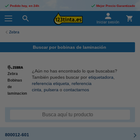
Pedido hoy, en 24h
Mejor Precio Garantizado
Iniciar sesión
Zebra
Buscar por bobinas de laminación
¿Aún no has encontrado lo que buscabas?
Zebra
También puedes buscar por
etiquetadora
,
Bobinas
referencia etiqueta
,
referencia
de
cinta
,
pulsera
o
contactarnos
laminacion
800012-601