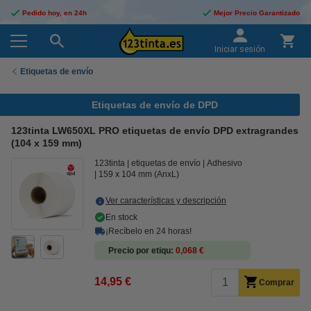
Pedido hoy, en 24h
Mejor Precio Garantizado
Iniciar sesión
Etiquetas de envío
Etiquetas de envío de DPD
123tinta LW650XL PRO etiquetas de envío DPD extragrandes
(104 x 159 mm)
123tinta
etiquetas de envío
Adhesivo
159 x 104 mm (AnxL)
Ver características y descripción
En stock
¡Recíbelo en 24 horas!
Precio por etiqu
0,068 €
14,95 €
Comprar