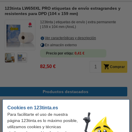
123tinta LW650XL PRO etiquetas de envío extragrandes y
resistentes para DPD (104 x 159 mm)
123tinta
etiquetas de envío
extra permanente
159 x 104 mm (AnxL)
Ver características y descripción
En almacén externo
Precio por etiqu
0,41 €
82,50 €
Comprar
Productos destacados
Cookies en 123tinta.es
Para facilitarte el uso de nuestra
página 123tinta.es lo máximo posible,
utilizamos cookies y técnicas