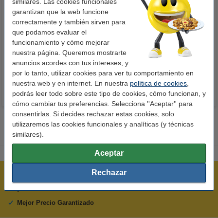
similares. Las cookies funcionales
garantizan que la web funcione
correctamente y también sirven para
123tinta Papel fotográfico
123tinta Pilas Alcalinas Xtreme
que podamos evaluar el
Premium Glossy brillo alto | 10 x
Power AA - LR06 - MN1500 - 24
funcionamiento y cómo mejorar
15 cm | 260g | 100 hojas
unidades
nuestra página. Queremos mostrarte
10,50 €
14,50 €
Incl. 21% IVA
Incl. 21% IVA
anuncios acordes con tus intereses, y
por lo tanto, utilizar cookies para ver tu comportamiento en
nuestra web y en internet. En nuestra
política de cookies
,
podrás leer todo sobre este tipo de cookies, cómo funcionan, y
cómo cambiar tus preferencias. Selecciona ''Aceptar'' para
consentirlas. Si decides rechazar estas cookies, solo
utilizaremos las cookies funcionales y analíticas (y técnicas
similares).
Aceptar
Rechazar
Rápido y sencillo
¡Recibe en 24 horas!
Mejor Precio Garantizado