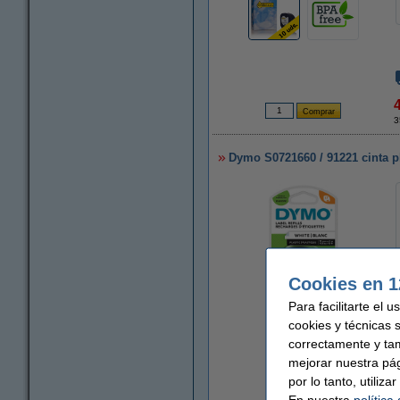
3
Dymo S0721660 / 91221 cinta pl
Cookies en 1
Para facilitarte el 
Ampliar
cookies y técnicas 
correctamente y ta
mejorar nuestra pá
por lo tanto, utiliz
En nuestra
política