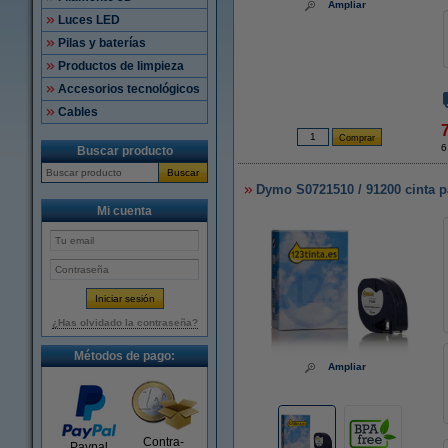
Ampliar
Luces LED
Pilas y baterías
Productos de limpieza
Accesorios tecnológicos
Cables
6
Buscar producto
Buscar
Dymo S0721510 / 91200 cinta p
Mi cuenta
¿Has olvidado la contraseña?
Métodos de pago:
Ampliar
Contra-
Paypal