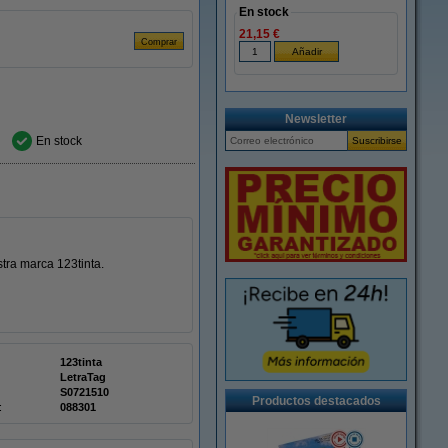
En stock
21,15 €
Newsletter
En stock
ra marca 123tinta.
123tinta
LetraTag
S0721510
Productos destacados
:
088301