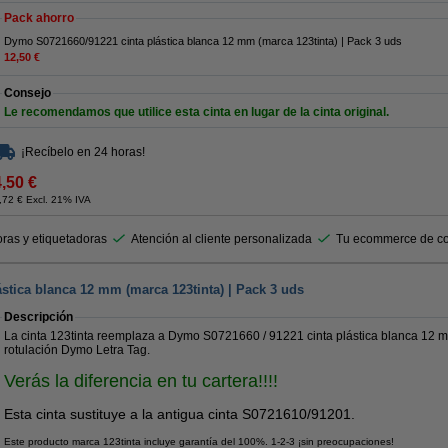
Pack ahorro
Dymo S0721660/91221 cinta plástica blanca 12 mm (marca 123tinta) | Pack 3 uds
12,50 €
Consejo
Le recomendamos que utilice esta cinta en lugar de la cinta original.
¡Recíbelo en 24 horas!
4,50 €
,72 € Excl. 21% IVA
ras y etiquetadoras
Atención al cliente personalizada
Tu ecommerce de co
stica blanca 12 mm (marca 123tinta) | Pack 3 uds
Descripción
La cinta 123tinta reemplaza a Dymo S0721660 / 91221 cinta plástica blanca 12 
rotulación Dymo Letra Tag.
Verás la diferencia en tu cartera!!!!
Esta cinta sustituye a la antigua cinta S0721610/91201.
Este producto marca 123tinta incluye garantía del 100%. 1-2-3 ¡sin preocupaciones!