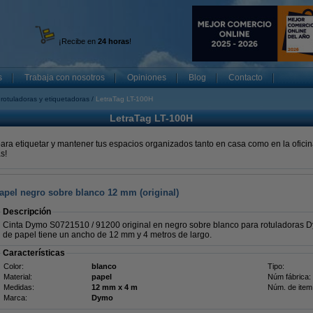
¡Recibe en
24 horas
!
s
Trabaja con nosotros
Opiniones
Blog
Contacto
rotuladoras y etiquetadoras
LetraTag LT-100H
LetraTag LT-100H
ara etiquetar y mantener tus espacios organizados tanto en casa como en la ofici
s!
apel negro sobre blanco 12 mm (original)
Descripción
Cinta Dymo S0721510 / 91200 original en negro sobre blanco para rotuladoras D
de papel tiene un ancho de 12 mm y 4 metros de largo.
Características
Color:
blanco
Tipo:
Material:
papel
Núm fábrica:
Medidas:
12 mm x 4 m
Núm. de item
Marca:
Dymo