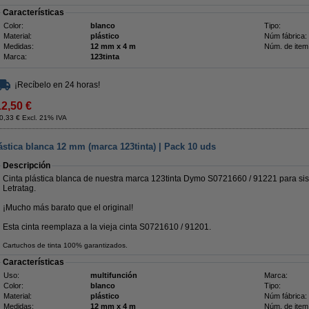
Características
Color:
blanco
Tipo:
Material:
plástico
Núm fábrica:
Medidas:
12 mm x 4 m
Núm. de item
Marca:
123tinta
¡Recíbelo en 24 horas!
12,50 €
0,33 € Excl. 21% IVA
stica blanca 12 mm (marca 123tinta) | Pack 10 uds
Descripción
Cinta plástica blanca de nuestra marca 123tinta Dymo S0721660 / 91221 para si
Letratag.
¡Mucho más barato que el original!
Esta cinta reemplaza a la vieja cinta S0721610 / 91201.
Cartuchos de tinta 100% garantizados.
Características
Uso:
multifunción
Marca:
Color:
blanco
Tipo:
Material:
plástico
Núm fábrica:
Medidas:
12 mm x 4 m
Núm. de item