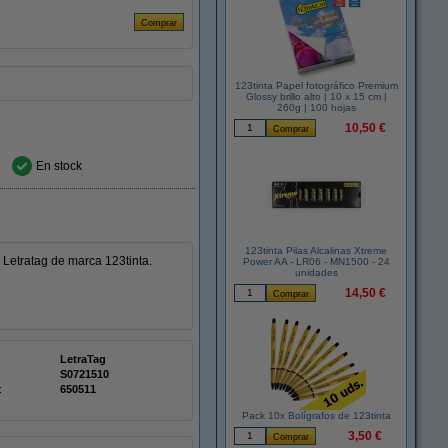
123tinta Papel fotográfico Premium
Glossy brillo alto | 10 x 15 cm |
260g | 100 hojas
10,50 €
En stock
123tinta Pilas Alcalinas Xtreme
Letratag de marca 123tinta.
Power AA - LR06 - MN1500 - 24
unidades
14,50 €
LetraTag
S0721510
:
650511
Pack 10x Bolígrafos de 123tinta
3,50 €