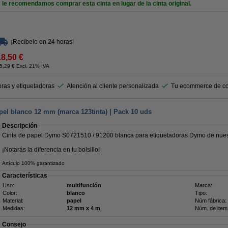
le recomendamos comprar esta cinta en lugar de la cinta original.
¡Recíbelo en 24 horas!
18,50 €
5,29 € Excl. 21% IVA
ras y etiquetadoras
Atención al cliente personalizada
Tu ecommerce de co
el blanco 12 mm (marca 123tinta) | Pack 10 uds
Descripción
Cinta de papel Dymo S0721510 / 91200 blanca para etiquetadoras Dymo de nuest
¡Notarás la diferencia en tu bolsillo!
Artículo 100% garantizado
Características
Uso:
multifunción
Marca:
Color:
blanco
Tipo:
Material:
papel
Núm fábrica:
Medidas:
12 mm x 4 m
Núm. de item
Consejo