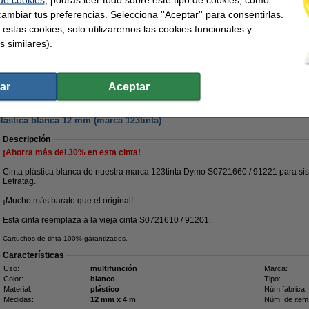
Dymo S0721660 / 91221 Cinta plástica blanca 12 mm (marca 123tinta)
ambiar tus preferencias. Selecciona ''Aceptar'' para consentirlas.
4,50 €
 estas cookies, solo utilizaremos las cookies funcionales y
s similares).
¡Recíbelo en 24 horas!
6,50 €
ar
Aceptar
,37 € Excl. 21% IVA
lástica blanca 12 mm (marca 123tinta)
Descripción
¡Ahorra más del
30%
en esta cinta!
Cinta plástica blanca de nuestra marca 123tinta Dymo S0721660 / 91221 para si
Letratag.
¡Mucho más barato que el original!
Esta cinta reemplaza a la vieja cinta S0721610 / 91201.
Cartuchos de tinta 100% garantizados.
Características
Uso:
multifunción
Marca:
Color:
blanco
Tipo:
Material:
plástico
Núm fábrica:
Medidas:
12 mm x 4 m
Núm. de item