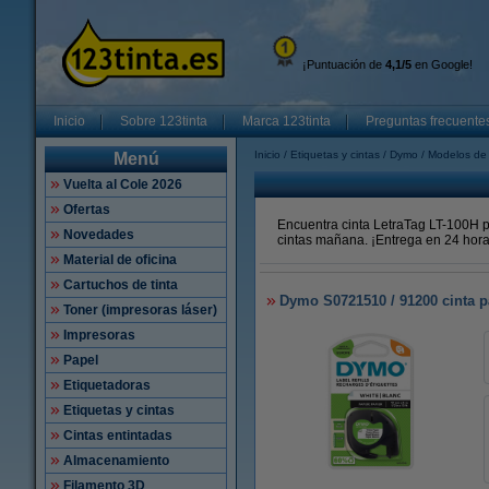
¡Puntuación de
4,1/5
en Google!
Inicio
Sobre 123tinta
Marca 123tinta
Preguntas frecuente
Inicio
Etiquetas y cintas
Dymo
Modelos de 
Menú
Vuelta al Cole 2026
Ofertas
Encuentra cinta LetraTag LT-100H p
Novedades
cintas mañana.
¡Entrega en 24 hora
Material de oficina
Cartuchos de tinta
Dymo S0721510 / 91200 cinta p
Toner (impresoras láser)
Impresoras
Papel
Etiquetadoras
Etiquetas y cintas
Cintas entintadas
Almacenamiento
Filamento 3D