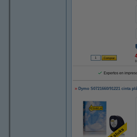
3
Expertos en impreso
Dymo S0721660/91221 cinta plá