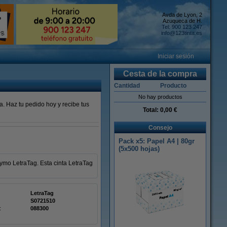
Avda de Lyon, 2
Azuqueca de H.
Tel: 900 123 247
info@123tinta.es
Iniciar sesión
Cesta de la compra
Cantidad
Producto
No hay productos
na.
Haz tu pedido hoy y recibe tus
Total:
0,00 €
Consejo
Pack x5: Papel A4 | 80gr
(5x500 hojas)
ymo LetraTag. Esta cinta LetraTag
LetraTag
S0721510
:
088300