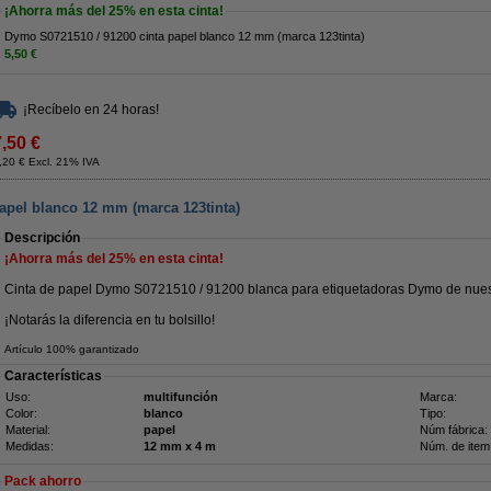
¡Ahorra más del
25%
en esta cinta!
Dymo S0721510 / 91200 cinta papel blanco 12 mm (marca 123tinta)
5,50 €
¡Recíbelo en 24 horas!
7,50 €
,20 € Excl. 21% IVA
apel blanco 12 mm (marca 123tinta)
Descripción
¡Ahorra más del
25%
en esta cinta!
Cinta de papel Dymo S0721510 / 91200 blanca para etiquetadoras Dymo de nuest
¡Notarás la diferencia en tu bolsillo!
Artículo 100% garantizado
Características
Uso:
multifunción
Marca:
Color:
blanco
Tipo:
Material:
papel
Núm fábrica:
Medidas:
12 mm x 4 m
Núm. de item
Pack ahorro