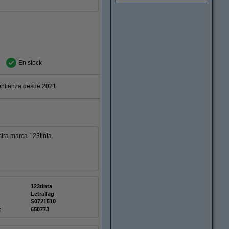
En stock
nfianza desde 2021
ra marca 123tinta.
123tinta
LetraTag
S0721510
:
650773