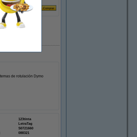
En stock
stemas de rotulación Dymo
123tinta
LetraTag
S0721660
:
088321