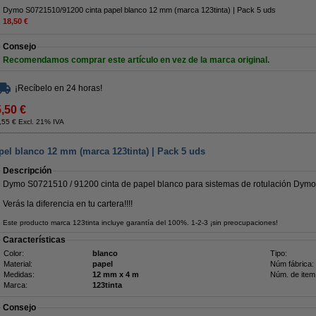
Dymo S0721510/91200 cinta papel blanco 12 mm (marca 123tinta) | Pack 5 uds
18,50 €
Consejo
Recomendamos comprar este artículo en vez de la marca original.
¡Recíbelo en 24 horas!
5,50 €
,55 € Excl. 21% IVA
el blanco 12 mm (marca 123tinta) | Pack 5 uds
Descripción
Dymo S0721510 / 91200 cinta de papel blanco para sistemas de rotulación Dymo 
Verás la diferencia en tu cartera!!!!
Este producto marca 123tinta incluye garantía del 100%. 1-2-3 ¡sin preocupaciones!
Características
Color:
blanco
Tipo:
Material:
papel
Núm fábrica:
Medidas:
12 mm x 4 m
Núm. de item
Marca:
123tinta
Consejo