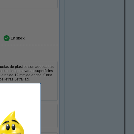
En stock
iquetas de plástico son adecuadas
ucho tiempo a varias superficies
iquetas de 12 mm de ancho. Corta
de letras LetraTag.
LetraTag
S0721660
:
088320