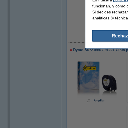
funcionan, y cómo c
Si decides rechazar
analíticas (y técnica
Rechaz
5
Dymo S0721660 / 91221 Cinta p
Ampliar