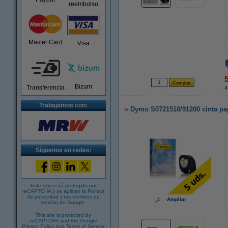
reembolso
Master Card
Visa
Bizum
Transferencia
4
Trabajamos con:
Dymo S0721510/91200 cinta pap
Síguenos en redes:
Este sitio está protegido por
reCAPTCHA y se aplican la
Política
de privacidad
y los
términos de
Ampliar
servicio de Google
.
This site is protected by
reCAPTCHA and the Google
Privacy Policy
and
Terms of Service