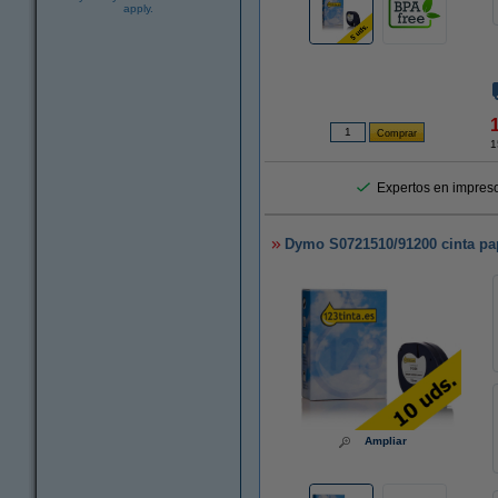
apply.
1
Expertos en impreso
Dymo S0721510/91200 cinta pap
Ampliar