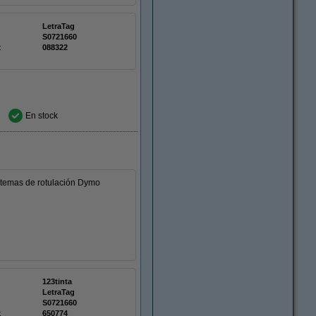
LetraTag
S0721660
:
088322
En stock
stemas de rotulación Dymo
123tinta
LetraTag
S0721660
:
650774