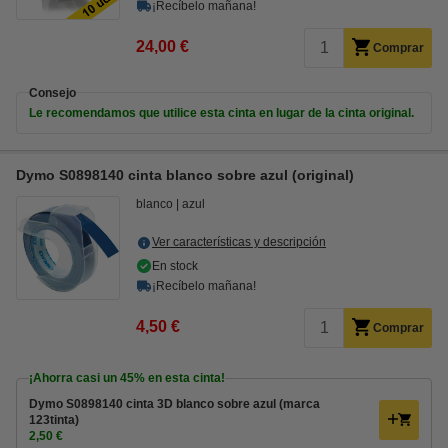
¡Recíbelo mañana!
24,00 €
Comprar
Consejo
Le recomendamos que utilice esta cinta en lugar de la cinta original.
Dymo S0898140 cinta blanco sobre azul (original)
blanco
azul
Ver características y descripción
En stock
¡Recíbelo mañana!
4,50 €
Comprar
¡Ahorra casi un
45%
en esta cinta!
Dymo S0898140 cinta 3D blanco sobre azul (marca
123tinta)
2,50 €