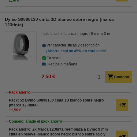
2,50 €
Dymo S0898130 cinta 3D blanco sobre negro (marca
123tinta)
multifunción
blanco
negro
9 mm x 3 m
Ver características y descripción
¡Ahorra casi un
45%
en esta cinta!
En stock
¡Recíbelo mañana!
2,50 €
Comprar
Pack ahorro
Pack: 5x Dymo S0898130 cinta 3D blanco sobre negro
(marca 123tinta)
11,50 €
Consejo: añade el pack ahorro
Pack ahorro: 2x Marca 123tinta reemplaza a Dymo 9 mm
cinta en relieve (blanco sobre negro blanco sobre rojo y