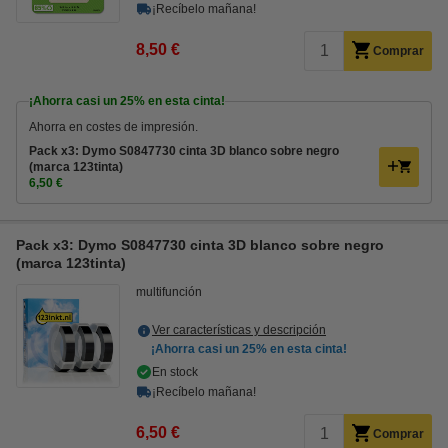
¡Recíbelo mañana!
8,50 €
Comprar
¡Ahorra casi un
25%
en esta cinta!
Ahorra en costes de impresión.
Pack x3: Dymo S0847730 cinta 3D blanco sobre negro
(marca 123tinta)
6,50 €
Pack x3: Dymo S0847730 cinta 3D blanco sobre negro
(marca 123tinta)
multifunción
Ver características y descripción
¡Ahorra casi un
25%
en esta cinta!
En stock
¡Recíbelo mañana!
6,50 €
Comprar