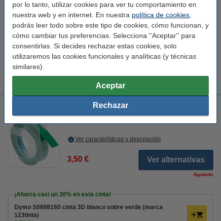
por lo tanto, utilizar cookies para ver tu comportamiento en
¡Recíbelo mañana!
nuestra web y en internet. En nuestra
política de cookies
,
podrás leer todo sobre este tipo de cookies, cómo funcionan, y
6,50 €
Comprar
cómo cambiar tus preferencias. Selecciona ''Aceptar'' para
consentirlas. Si decides rechazar estas cookies, solo
utilizaremos las cookies funcionales y analíticas (y técnicas
Consejo
similares).
Le recomendamos que compre esta cinta en lugar de la cinta
original.
Aceptar
Rechazar
Dymo S0898160 cinta blanco sobre verde (original)
blanco
verde
Ver características y descripción
3,50 €
Ver alternativas
Agotado
¡Ahorra casi un
30%
en esta cinta!
Dymo S0898160 cinta 3D blanco sobre verde (marca
123tinta)