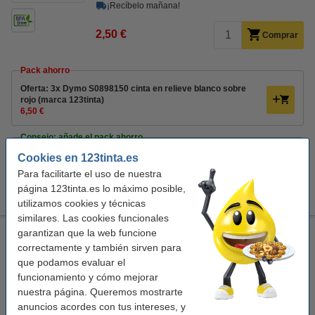
¡Recíbelo mañana!
2,50 €
Comprar
Pack ahorro
Oferta: 3x Dymo S0898150 cinta en relieve blanco sobre
rojo (marca 123tinta)
6,50 €
Consejo: añade el pack ahorro
Pack ahorro: 2x Marca 123tinta reemplaza a Dymo 9 mm
Cookies en 123tinta.es
cinta en relieve (blanco sobre negro blanco sobre rojo y
Para facilitarte el uso de nuestra
blanco sobre azul)
página 123tinta.es lo máximo posible,
12,50 €
utilizamos cookies y técnicas
similares. Las cookies funcionales
garantizan que la web funcione
Oferta: 3x Dymo S0898150 cinta en relieve blanco sobre rojo
(marca 123tinta)
correctamente y también sirven para
que podamos evaluar el
multifunción
123tinta
blanco
rojo
funcionamiento y cómo mejorar
nuestra página. Queremos mostrarte
Ver características y descripción
anuncios acordes con tus intereses, y
En stock