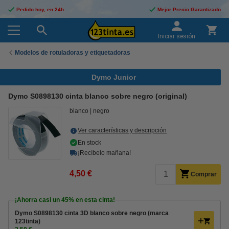
Pedido hoy, en 24h
Mejor Precio Garantizado
Iniciar sesión
Modelos de rotuladoras y etiquetadoras
Dymo Junior
Dymo S0898130 cinta blanco sobre negro (original)
blanco
negro
Ver características y descripción
En stock
¡Recíbelo mañana!
4,50 €
Comprar
¡Ahorra casi un
45%
en esta cinta!
Dymo S0898130 cinta 3D blanco sobre negro (marca
123tinta)