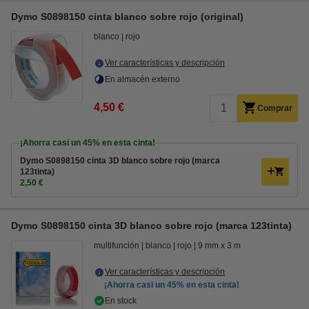
Dymo S0898150 cinta blanco sobre rojo (original)
blanco
rojo
Ver características y descripción
En almacén externo
4,50 €
Comprar
¡Ahorra casi un
45%
en esta cinta!
Dymo S0898150 cinta 3D blanco sobre rojo (marca
123tinta)
2,50 €
Dymo S0898150 cinta 3D blanco sobre rojo (marca 123tinta)
multifunción
blanco
rojo
9 mm x 3 m
Ver características y descripción
¡Ahorra casi un
45%
en esta cinta!
En stock