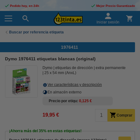
Pedido hoy, en 24h
Mejor Precio Garantizado
Iniciar sesión
Buscar por referencia etiqueta
1976411
Dymo 1976411 etiquetas blancas (original)
Dymo
etiquetas de dirección
extra permanente
25 x 54 mm (AnxL)
Ver características y descripción
En almacén externo
Precio por etiqu
0,125 €
19,95 €
Comprar
¡Ahorra más del
35%
en estas etiquetas!