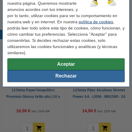
Consejo
nuestra página. Queremos mostrarte
Te recomendamos que utilice estas etiquetas en lugar de las
anuncios acordes con tus intereses, y
originales.
por lo tanto, utilizar cookies para ver tu comportamiento en
nuestra web y en internet. En nuestra
política de cookies
,
podrás leer todo sobre este tipo de cookies, cómo funcionan, y
cómo cambiar tus preferencias. Selecciona ''Aceptar'' para
Productos destacados
consentirlas. Si decides rechazar estas cookies, solo
utilizaremos las cookies funcionales y analíticas (y técnicas
similares).
Aceptar
Rechazar
123tinta Papel fotográfico
123tinta Pilas Alcalinas Xtreme
Premium Glossy brillo alto | 10 x
Power AA - LR06 - MN1500 - 24
15 cm | 260g | 100 hojas
unidades
10,50 €
14,50 €
Incl. 21% IVA
Incl. 21% IVA