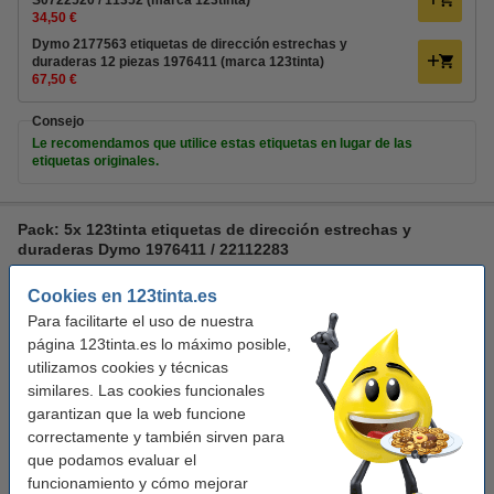
S0722520 / 11352 (marca 123tinta)
34,50 €
Dymo 2177563 etiquetas de dirección estrechas y
duraderas 12 piezas 1976411 (marca 123tinta)
67,50 €
Consejo
Le recomendamos que utilice estas etiquetas en lugar de las
etiquetas originales.
Pack: 5x 123tinta etiquetas de dirección estrechas y
duraderas Dymo 1976411 / 22112283
8718237143170
123tinta
etiquetas de dirección
Cookies en 123tinta.es
extra permanente
Para facilitarte el uso de nuestra
Ver características y descripción
página 123tinta.es lo máximo posible,
utilizamos cookies y técnicas
En almacén externo
similares. Las cookies funcionales
Precio por etiqu
0,074 €
garantizan que la web funcione
correctamente y también sirven para
59,50 €
Comprar
que podamos evaluar el
funcionamiento y cómo mejorar