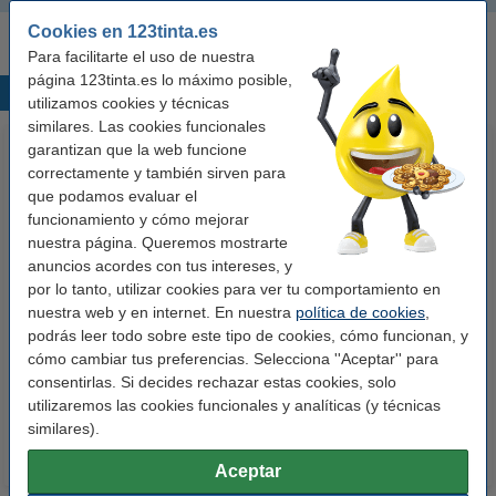
Cookies en 123tinta.es
Para facilitarte el uso de nuestra
página 123tinta.es lo máximo posible,
Productos destacados
utilizamos cookies y técnicas
similares. Las cookies funcionales
garantizan que la web funcione
correctamente y también sirven para
que podamos evaluar el
funcionamiento y cómo mejorar
nuestra página. Queremos mostrarte
anuncios acordes con tus intereses, y
por lo tanto, utilizar cookies para ver tu comportamiento en
123tinta Papel fotográfico
123tinta Pilas Alcalinas Xtreme
nuestra web y en internet. En nuestra
política de cookies
,
Premium Glossy brillo alto | 10 x
Power AA - LR06 - MN1500 - 24
podrás leer todo sobre este tipo de cookies, cómo funcionan, y
15 cm | 260g | 100 hojas
unidades
cómo cambiar tus preferencias. Selecciona ''Aceptar'' para
10,50 €
14,50 €
consentirlas. Si decides rechazar estas cookies, solo
Incl. 21% IVA
Incl. 21% IVA
utilizaremos las cookies funcionales y analíticas (y técnicas
similares).
Aceptar