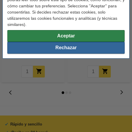
cómo cambiar tus preferencias. Selecciona ''Aceptar'' para
consentirlas. Si decides rechazar estas cookies, solo
utilizaremos las cookies funcionales y analíticas (y técnicas
similares).
123tinta Papel fotográfico
123tinta Pilas Alcalinas Xtreme
Aceptar
Premium Glossy brillo alto | 10 x
Power AA - LR06 - MN1500 - 24
15 cm | 260g | 100 hojas
unidades
Rechazar
10,50 €
14,50 €
Incl. 21% IVA
Incl. 21% IVA
Rápido y sencillo