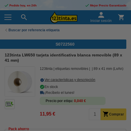
Pedido hoy, en 24h
Mejor Precio Garantizado
Iniciar sesión
Buscar por referencia etiqueta
S0722560
123tinta LW650 tarjeta identificativa blanca removible (89 x
41 mm)
123tinta
etiquetas removibles
89 x 41 mm (LxAn)
Ver características y descripción
En stock
¡Recíbelo el lunes!
Precio por etiqu
0,040 €
11,95 €
Comprar
Pack ahorro