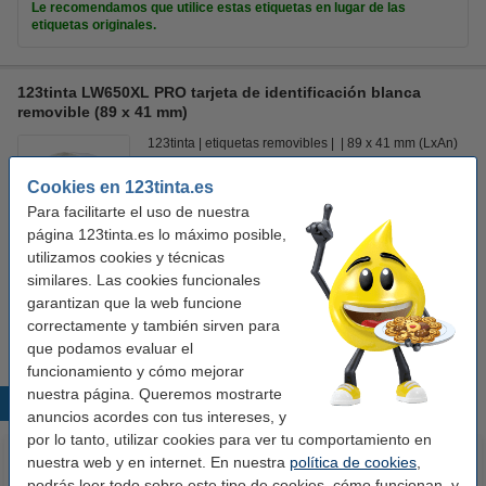
Le recomendamos que utilice estas etiquetas en lugar de las
etiquetas originales.
123tinta LW650XL PRO tarjeta de identificación blanca
removible (89 x 41 mm)
123tinta
etiquetas removibles
89 x 41 mm (LxAn)
Ver características y descripción
Cookies en 123tinta.es
Para facilitarte el uso de nuestra
En stock
¡Recíbelo el lunes!
página 123tinta.es lo máximo posible,
utilizamos cookies y técnicas
Precio por etiqu
0,040 €
similares. Las cookies funcionales
garantizan que la web funcione
11,95 €
Comprar
correctamente y también sirven para
que podamos evaluar el
funcionamiento y cómo mejorar
nuestra página. Queremos mostrarte
Productos destacados
anuncios acordes con tus intereses, y
por lo tanto, utilizar cookies para ver tu comportamiento en
nuestra web y en internet. En nuestra
política de cookies
,
podrás leer todo sobre este tipo de cookies, cómo funcionan, y