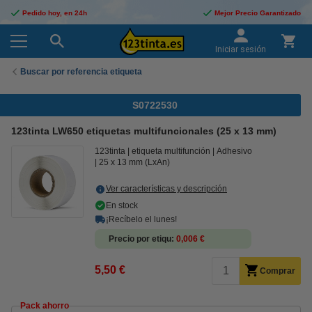
Pedido hoy, en 24h
Mejor Precio Garantizado
Iniciar sesión
Buscar por referencia etiqueta
S0722530
123tinta LW650 etiquetas multifuncionales (25 x 13 mm)
123tinta
etiqueta multifunción
Adhesivo
25 x 13 mm (LxAn)
Ver características y descripción
En stock
¡Recíbelo el lunes!
Precio por etiqu
0,006 €
5,50 €
Comprar
Pack ahorro