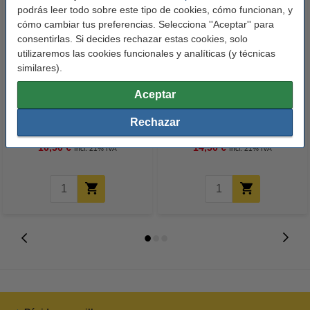
podrás leer todo sobre este tipo de cookies, cómo funcionan, y
cómo cambiar tus preferencias. Selecciona ''Aceptar'' para
consentirlas. Si decides rechazar estas cookies, solo
utilizaremos las cookies funcionales y analíticas (y técnicas
similares).
Aceptar
123tinta Papel fotográfico
123tinta Pilas Alcalinas Xtreme
Premium Glossy brillo alto | 10 x
Power AA - LR06 - MN1500 - 24
Rechazar
15 cm | 260g | 100 hojas
unidades
10,50 €
14,50 €
Incl. 21% IVA
Incl. 21% IVA