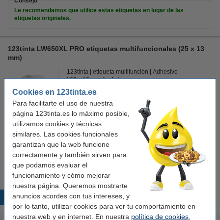
Consejo
Le recomendamos que utilice estas etiquetas en lugar de las
etiquetas originales.
123tinta LW650XL PRO etiquetas multifuncionales (25 x 13
mm)
123tinta
etiqueta multifunción
Adhesivo
25 x 13 mm (LxAn)
Cookies en 123tinta.es
Ver características y descripción
Para facilitarte el uso de nuestra
En stock
página 123tinta.es lo máximo posible,
¡Recíbelo el lunes!
utilizamos cookies y técnicas
similares. Las cookies funcionales
Precio por etiqu
0,006 €
garantizan que la web funcione
correctamente y también sirven para
5,50 €
Comprar
que podamos evaluar el
funcionamiento y cómo mejorar
nuestra página. Queremos mostrarte
anuncios acordes con tus intereses, y
Productos destacados
por lo tanto, utilizar cookies para ver tu comportamiento en
nuestra web y en internet. En nuestra
política de cookies
,