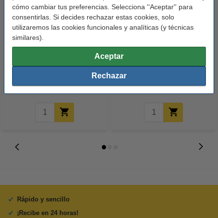
cómo cambiar tus preferencias. Selecciona ''Aceptar'' para
consentirlas. Si decides rechazar estas cookies, solo
utilizaremos las cookies funcionales y analíticas (y técnicas
similares).
123tinta Papel fotográfico
123tinta Pilas Alcalinas Xtreme
Aceptar
Premium Glossy brillo alto | 10 x
Power AA - LR06 - MN1500 - 24
15 cm | 260g | 100 hojas
unidades
Rechazar
10,50 €
14,50 €
Incl. 21% IVA
Incl. 21% IVA
Rápido y sencillo
¡Recibe en 24 horas!