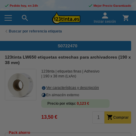
Pedido hoy, en 24h
Mejor Precio Garantizado
Iniciar sesión
Buscar por referencia etiqueta
S0722470
123tinta LW650 etiquetas estrechas para archivadores (190 x
38 mm)
123tinta
etiquetas finas
Adhesivo
190 x 38 mm (LxAn)
Ver características y descripción
En almacén externo
Precio por etiqu
0,123 €
13,50 €
Comprar
Pack ahorro