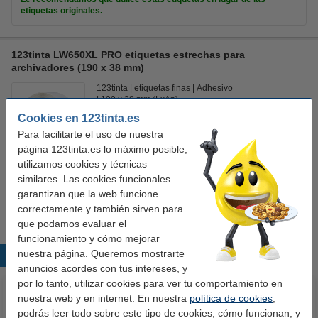
etiquetas originales.
123tinta LW650XL PRO etiquetas estrechas para
archivadores (190 x 38 mm)
123tinta
etiquetas finas
Adhesivo
190 x 38 mm (LxAn)
Cookies en 123tinta.es
Ver características y descripción
Para facilitarte el uso de nuestra
En almacén externo
página 123tinta.es lo máximo posible,
utilizamos cookies y técnicas
Precio por etiqu
0,123 €
similares. Las cookies funcionales
garantizan que la web funcione
13,50 €
Comprar
correctamente y también sirven para
que podamos evaluar el
funcionamiento y cómo mejorar
nuestra página. Queremos mostrarte
Productos destacados
anuncios acordes con tus intereses, y
por lo tanto, utilizar cookies para ver tu comportamiento en
nuestra web y en internet. En nuestra
política de cookies
,
podrás leer todo sobre este tipo de cookies, cómo funcionan, y