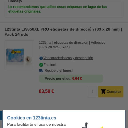
Consejo
Le recomendamos que utilice estas etiquetas en lugar de las
etiquetas originales.
123tinta LW650XL PRO etiquetas de dirección (89 x 28 mm) |
Pack 24 uds
123tinta
etiquetas de dirección
Adhesivo
89 x 28 mm (LxAn)
Ver características y descripción
En stock
¡Recíbelo el lunes!
Precio por etiqu
0,64 €
83,50 €
Comprar
Productos destacados
Cookies en 123tinta.es
Para facilitarte el uso de nuestra