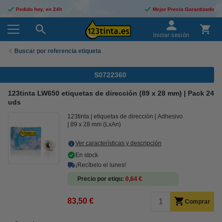
Pedido hoy, en 24h
Mejor Precio Garantizado
Iniciar sesión
Buscar por referencia etiqueta
S0722360
123tinta LW650 etiquetas de dirección (89 x 28 mm) | Pack 24
uds
123tinta
etiquetas de dirección
Adhesivo
89 x 28 mm (LxAn)
Ver características y descripción
En stock
¡Recíbelo el lunes!
Precio por etiqu
0,64 €
83,50 €
Comprar