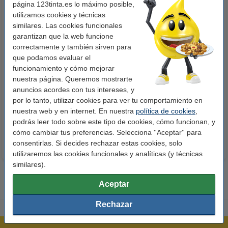
página 123tinta.es lo máximo posible,
utilizamos cookies y técnicas
similares. Las cookies funcionales
garantizan que la web funcione
correctamente y también sirven para
que podamos evaluar el
funcionamiento y cómo mejorar
123tinta Papel fotográfico
123tinta Pilas Alcalinas Xtreme
nuestra página. Queremos mostrarte
Premium Glossy brillo alto | 10 x
Power AA - LR06 - MN1500 - 24
anuncios acordes con tus intereses, y
15 cm | 260g | 100 hojas
unidades
por lo tanto, utilizar cookies para ver tu comportamiento en
10,50 €
14,50 €
nuestra web y en internet. En nuestra
política de cookies
,
Incl. 21% IVA
Incl. 21% IVA
podrás leer todo sobre este tipo de cookies, cómo funcionan, y
cómo cambiar tus preferencias. Selecciona ''Aceptar'' para
consentirlas. Si decides rechazar estas cookies, solo
utilizaremos las cookies funcionales y analíticas (y técnicas
similares).
Aceptar
Rechazar