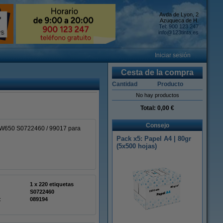
Avda de Lyon, 2
Azuqueca de H.
Tel: 900 123 247
info@123tinta.es
Iniciar sesión
Cesta de la compra
Cantidad
Producto
No hay productos
Total:
0,00 €
Consejo
 LW650 S0722460 / 99017 para
Pack x5: Papel A4 | 80gr
(5x500 hojas)
1 x 220 etiquetas
S0722460
:
089194