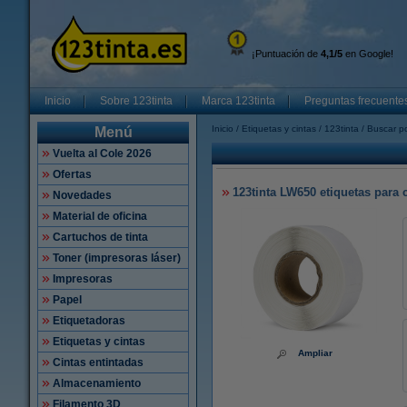
¡Puntuación de
4,1/5
en Google!
Inicio
Sobre 123tinta
Marca 123tinta
Preguntas frecuente
Inicio
Etiquetas y cintas
123tinta
Buscar po
Menú
Vuelta al Cole 2026
Ofertas
123tinta LW650 etiquetas para 
Novedades
Material de oficina
Cartuchos de tinta
Toner (impresoras láser)
Impresoras
Papel
Etiquetadoras
Etiquetas y cintas
Ampliar
Cintas entintadas
Almacenamiento
Filamento 3D