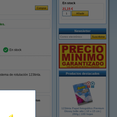
En stock
21,15 €
les.
Newsletter
En stock
Productos destacados
tema de rotulación 123tinta.
10 x 220 etiquetas
S0722460
:
650765
123tinta Papel fotográfico Premium
Glossy brillo alto | 10 x 15 cm |
260g | 100 hojas