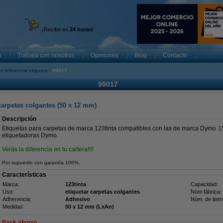
¡Recibe en
24 horas
!
s
Trabaja con nosotros
Opiniones
Blog
Contacto
r referencia etiqueta
99017
99017
carpetas colgantes (50 x 12 mm)
Descripción
Etiquetas para carpetas de marca 123tinta compatibles con las de marca Dymo
etiquetadoras Dymo
Verás la diferencia en tu cartera!!!!
Por supuesto con garantía 100%.
Características
Marca:
123tinta
Capacidad:
Uso:
etiquetar carpetas colgantes
Núm fábrica:
Adherencia:
Adhesivo
Núm. de item
Medidas:
50 x 12 mm (LxAn)
Pack ahorro