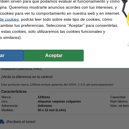
mbién sirven para que podamos evaluar el funcionamiento y cómo
Consejo
gina. Queremos mostrarte anuncios acordes con tus intereses, y
Le recomendamos que utilice estas etiquetas en lugar de las etiquetas origina
ar cookies para ver tu comportamiento en nuestra web y en internet.
 de cookies
, podrás leer todo sobre este tipo de cookies, cómo
ambiar tus preferencias. Selecciona ''Aceptar'' para consentirlas.
 estas cookies, solo utilizaremos las cookies funcionales y
82,50 €
s similares).
8,18 € Excl. 21% IVA
s para carpetas colgantes (50 x 12 mm)
ar
Aceptar
Descripción
Etiquetas para archivos colgantes compatibles con S0722460 / 99017 de la marca
rotulación LW650XL PRO.
¡Verás la diferencia en tu cartera!
Este producto marca 123tinta incluye garantía del 100%. 1-2-3 ¡sin preocupaciones!
Características
Marca:
123tinta
Capacidad:
Uso:
etiquetar carpetas colgantes
Núm fábrica:
Adherencia:
Adhesivo
Núm. de item
Medidas:
50 x 12 mm (LxAn)
¡Recíbelo el lunes!