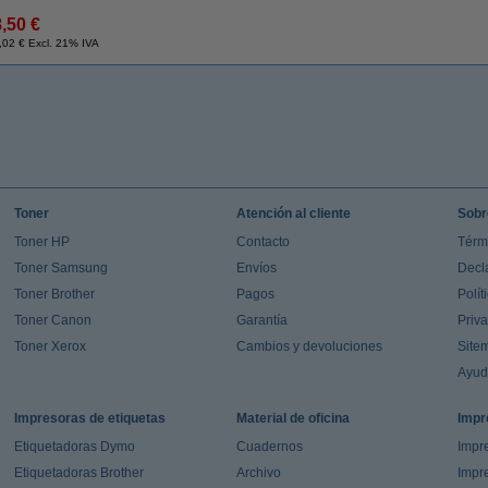
8,50 €
,02 € Excl. 21% IVA
Toner
Atención al cliente
Sobr
Toner HP
Contacto
Térm
Toner Samsung
Envíos
Decl
Toner Brother
Pagos
Polít
Toner Canon
Garantía
Priv
Toner Xerox
Cambios y devoluciones
Site
Ayu
Impresoras de etiquetas
Material de oficina
Impr
Etiquetadoras Dymo
Cuadernos
Impre
Etiquetadoras Brother
Archivo
Impr