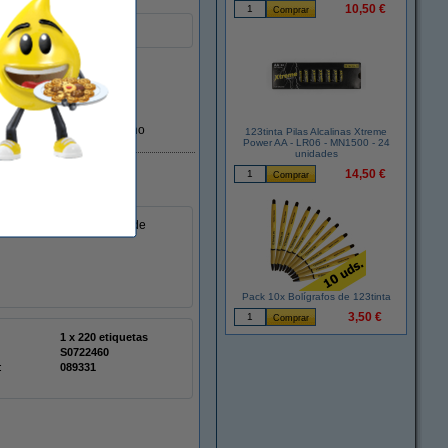
10,50 €
les.
En almacén externo
123tinta Pilas Alcalinas Xtreme
Power AA - LR06 - MN1500 - 24
unidades
14,50 €
 123tinta para sistemas de
Pack 10x Bolígrafos de 123tinta
3,50 €
1 x 220 etiquetas
S0722460
:
089331