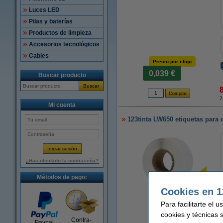
Luces LED
Pilas y baterías
Productos de limpieza
Accesorios tecnológicos
Cables
Precio por etiqu
0,039 €
Buscar producto
Buscar
7
Mi cuenta
123tinta LW650 etiquetas para 
¿Has olvidado la contraseña?
Métodos de pago:
Cookies en 1
Para facilitarte el 
Ampliar
cookies y técnicas 
Contra-
Paypal