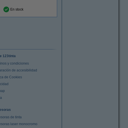
En stock
e 123tinta
inos y condiciones
aración de accesibilidad
ica de Cookies
acidad
map
da
esoras
soras de tinta
esoras laser monocromo