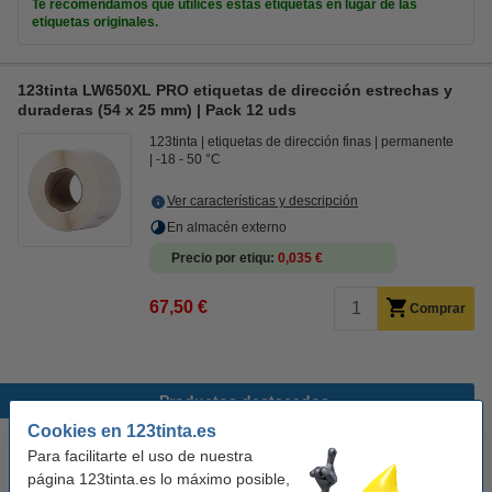
Te recomendamos que utilices estas etiquetas en lugar de las
etiquetas originales.
123tinta LW650XL PRO etiquetas de dirección estrechas y
duraderas (54 x 25 mm) | Pack 12 uds
123tinta
etiquetas de dirección finas
permanente
-18 - 50 °C
Ver características y descripción
En almacén externo
Precio por etiqu
0,035 €
67,50 €
Comprar
Productos destacados
Cookies en 123tinta.es
Para facilitarte el uso de nuestra
página 123tinta.es lo máximo posible,