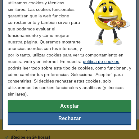
utilizamos cookies y técnicas
similares. Las cookies funcionales
garantizan que la web funcione
correctamente y también sirven para
que podamos evaluar el
123tinta Papel fotográfico
123tinta Pilas Alcalinas Xtreme
funcionamiento y cómo mejorar
Premium Glossy brillo alto | 10 x
Power AA - LR06 - MN1500 - 24
nuestra página. Queremos mostrarte
15 cm | 260g | 100 hojas
unidades
anuncios acordes con tus intereses, y
10,50 €
14,50 €
por lo tanto, utilizar cookies para ver tu comportamiento en
Incl. 21% IVA
Incl. 21% IVA
nuestra web y en internet. En nuestra
política de cookies
,
podrás leer todo sobre este tipo de cookies, cómo funcionan, y
cómo cambiar tus preferencias. Selecciona ''Aceptar'' para
consentirlas. Si decides rechazar estas cookies, solo
utilizaremos las cookies funcionales y analíticas (y técnicas
similares).
Aceptar
Rechazar
Rápido y sencillo
¡Recibe en 24 horas!