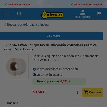
Pedido hoy, en 24h
Mejor Precio Garantizado
Iniciar sesión
Buscar por referencia etiqueta
2177563
123tinta LW650 etiquetas de dirección estrechas (54 x 25
mm) | Pack 12 uds
123tinta
etiquetas de dirección finas
permanente
54 x 25 mm (LxAn)
Ver características y descripción
En almacén externo
Precio por etiqu
0,031 €
59,50 €
Comprar
Consejo