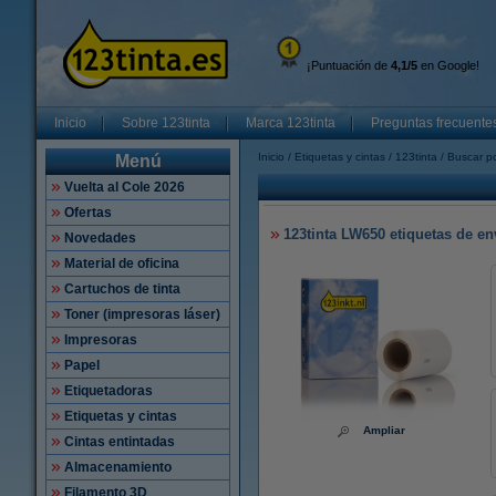
¡Puntuación de
4,1/5
en Google!
Inicio
Sobre 123tinta
Marca 123tinta
Preguntas frecuente
Inicio
Etiquetas y cintas
123tinta
Buscar po
Menú
Vuelta al Cole 2026
Ofertas
123tinta LW650 etiquetas de e
Novedades
Material de oficina
Cartuchos de tinta
Toner (impresoras láser)
Impresoras
Papel
Etiquetadoras
Etiquetas y cintas
Ampliar
Cintas entintadas
Almacenamiento
Filamento 3D