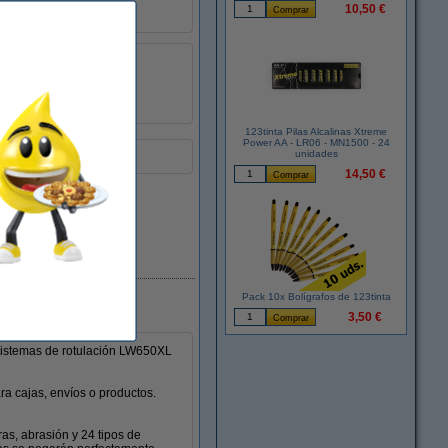
10,50 €
-18 - 50 °C
rollo::
50
:
650754
123tinta Pilas Alcalinas Xtreme
Power AA - LR06 - MN1500 - 24
unidades
les.
14,50 €
En stock
Pack 10x Bolígrafos de 123tinta
3,50 €
 sistemas de rotulación LW650XL
ra cajas, envíos o productos.
ras, abrasión y 24 tipos de