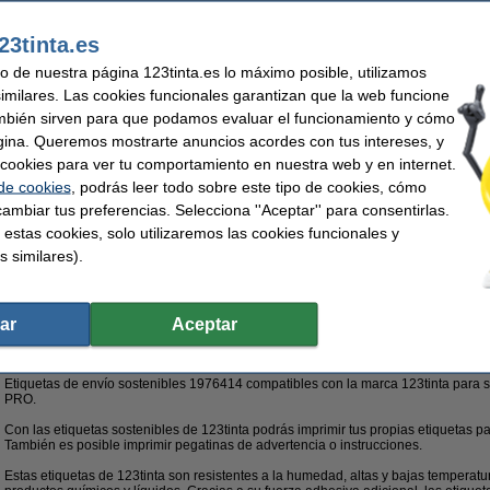
Este producto marca 123tinta incluye garantía del 100%. 1-2-3 ¡sin preocupaciones!
23tinta.es
Características
Marca:
123tinta
Temp mín:
uso de nuestra página 123tinta.es lo máximo posible, utilizamos
Uso:
etiquetas de envío
Etiquetas por 
similares. Las cookies funcionales garantizan que la web funcione
Medidas:
102 x 59 mm (LxAn)
Núm. de item
mbién sirven para que podamos evaluar el funcionamiento y cómo
Material:
polipropileno (capa superior)
gina. Queremos mostrarte anuncios acordes con tus intereses, y
Consejo
ar cookies para ver tu comportamiento en nuestra web y en internet.
Le recomendamos que utilice estas etiquetas en lugar de las etiquetas origina
 de cookies
, podrás leer todo sobre este tipo de cookies, cómo
ambiar tus preferencias. Selecciona ''Aceptar'' para consentirlas.
¡Recíbelo el lunes!
 estas cookies, solo utilizaremos las cookies funcionales y
s similares).
63,50 €
2,48 € Excl. 21% IVA
ar
Aceptar
s de envío duraderas (102 x 59 mm)
Descripción
Etiquetas de envío sostenibles 1976414 compatibles con la marca 123tinta para
PRO.
Con las etiquetas sostenibles de 123tinta podrás imprimir tus propias etiquetas pa
También es posible imprimir pegatinas de advertencia o instrucciones.
Estas etiquetas de 123tinta son resistentes a la humedad, altas y bajas temperatu