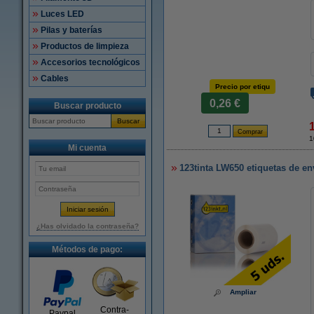
Luces LED
Pilas y baterías
Productos de limpieza
Accesorios tecnológicos
Cables
Precio por etiqu
0,26 €
Buscar producto
Buscar
1
Mi cuenta
123tinta LW650 etiquetas de en
¿Has olvidado la contraseña?
Métodos de pago:
Ampliar
Contra-
Paypal