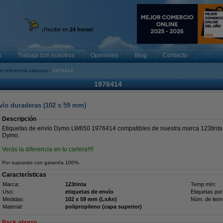
¡Recibe en
24 horas
!
s
Trabaja con nosotros
Opiniones
Blog
Contacto
r referencia etiqueta
1976414
1976414
nvío duraderas (102 x 59 mm)
Descripción
Etiquetas de envío Dymo LW650 1976414 compatibles de nuestra marca 123tinta 
Dymo.
Verás la diferencia en tu cartera!!!!
Por supuesto con garantía 100%.
Características
Marca:
123tinta
Temp mín:
Uso:
etiquetas de envío
Etiquetas por 
Medidas:
102 x 59 mm (LxAn)
Núm. de item
Material:
polipropileno (capa superior)
Pack ahorro