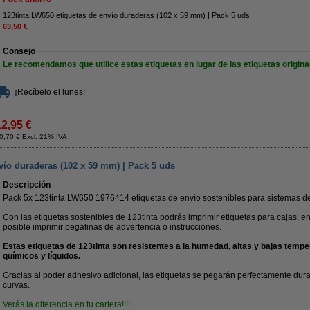
123tinta LW650 etiquetas de envío duraderas (102 x 59 mm) | Pack 5 uds
63,50 €
Consejo
Le recomendamos que utilice estas etiquetas en lugar de las etiquetas origina
¡Recíbelo el lunes!
12,95 €
0,70 € Excl. 21% IVA
vío duraderas (102 x 59 mm) | Pack 5 uds
Descripción
Pack 5x 123tinta LW650 1976414 etiquetas de envío sostenibles para sistemas de 
Con las etiquetas sostenibles de 123tinta podrás imprimir etiquetas para cajas, 
posible imprimir pegatinas de advertencia o instrucciones.
Estas etiquetas de 123tinta son resistentes a la humedad, altas y bajas tempe
químicos y líquidos.
Gracias al poder adhesivo adicional, las etiquetas se pegarán perfectamente dura
curvas.
Verás la diferencia en tu cartera!!!!