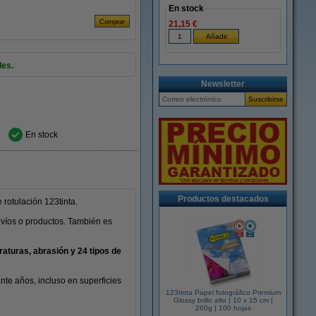
En stock
21,15 €
les.
Newsletter
En stock
Productos destacados
rotulación 123tinta.
envíos o productos. También es
raturas, abrasión y 24 tipos de
nte años, incluso en superficies
123tinta Papel fotográfico Premium
Glossy brillo alto | 10 x 15 cm |
260g | 100 hojas