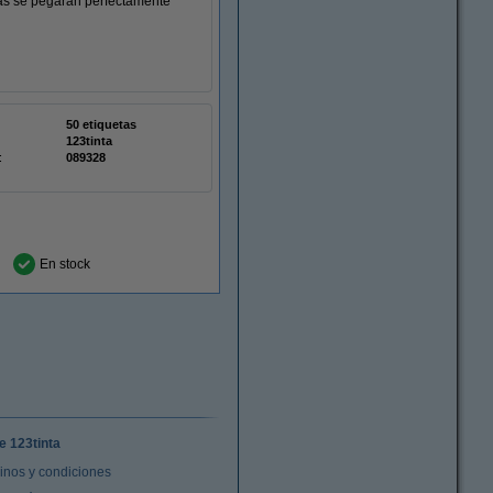
etas se pegarán perfectamente
50 etiquetas
123tinta
:
089328
En stock
e 123tinta
inos y condiciones