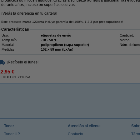
productos químicos y líquidos. Gracias a su fuerza adhesiva adicional, las etiqu
durante años, incluso en superficies curvas.
¡Verás la diferencia en tu cartera!
Este producto marca 123tinta incluye garantía del 100%. 1-2-3 ¡sin preocupaciones!
Características
Uso:
etiquetas de envío
Cantidad:
Temp mín:
-18 - 50 °C
Marca:
Material:
polipropileno (capa superior)
Núm. de item
Medidas:
102 x 59 mm (LxAn)
¡Recíbelo el lunes!
12,95 €
0,70 € Excl. 21% IVA
Toner
Atención al cliente
Sobr
Toner HP
Contacto
Térm