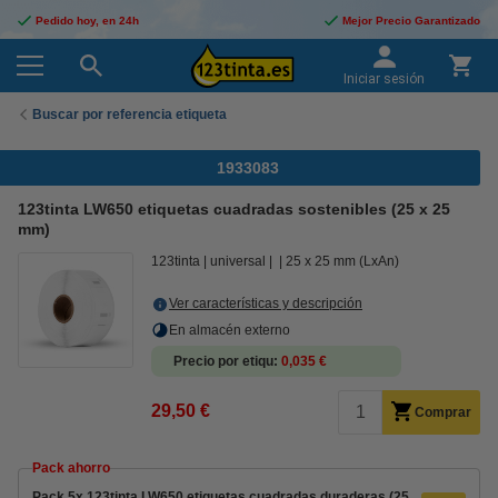
Pedido hoy, en 24h
Mejor Precio Garantizado
Iniciar sesión
Buscar por referencia etiqueta
1933083
123tinta LW650 etiquetas cuadradas sostenibles (25 x 25
mm)
123tinta
universal
25 x 25 mm (LxAn)
Ver características y descripción
En almacén externo
Precio por etiqu
0,035 €
29,50 €
Comprar
Pack ahorro
Pack 5x 123tinta LW650 etiquetas cuadradas duraderas (25