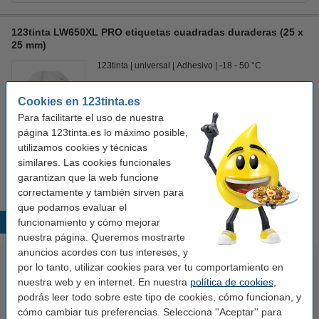
123tinta LW650XL PRO etiquetas cuadradas duraderas (25 x
25 mm)
123tinta
universal
Adhesivo
-18 - 50 °C
Ver características y descripción
Cookies en 123tinta.es
En almacén externo
Para facilitarte el uso de nuestra
Precio por etiqu
0,035 €
página 123tinta.es lo máximo posible,
utilizamos cookies y técnicas
29,50 €
similares. Las cookies funcionales
Comprar
garantizan que la web funcione
correctamente y también sirven para
que podamos evaluar el
funcionamiento y cómo mejorar
Productos destacados
nuestra página. Queremos mostrarte
anuncios acordes con tus intereses, y
por lo tanto, utilizar cookies para ver tu comportamiento en
nuestra web y en internet. En nuestra
política de cookies
,
podrás leer todo sobre este tipo de cookies, cómo funcionan, y
cómo cambiar tus preferencias. Selecciona ''Aceptar'' para