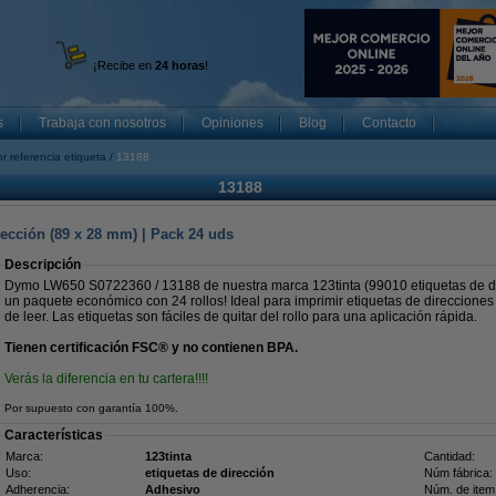
¡Recibe en
24 horas
!
s
Trabaja con nosotros
Opiniones
Blog
Contacto
r referencia etiqueta
13188
13188
rección (89 x 28 mm) | Pack 24 uds
Descripción
Dymo LW650 S0722360 / 13188 de nuestra marca 123tinta (99010 etiquetas de di
un paquete económico con 24 rollos! Ideal para imprimir etiquetas de direcciones y
de leer. Las etiquetas son fáciles de quitar del rollo para una aplicación rápida.
Tienen certificación FSC® y no contienen BPA.
Verás la diferencia en tu cartera!!!!
Por supuesto con garantía 100%.
Características
Marca:
123tinta
Cantidad:
Uso:
etiquetas de dirección
Núm fábrica:
Adherencia:
Adhesivo
Núm. de item