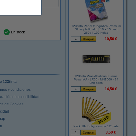
123tinta Papel fotográfico Premium
Glossy brillo alto | 10 x 15 cm |
En stock
260g | 100 hojas
10,50 €
123tinta Pilas Alcalinas Xtreme
Power AA - LR06 - MN1500 - 24
e 123tinta
unidades
14,50 €
inos y condiciones
aración de accesibilidad
ica de Cookies
acidad
map
da
Pack 10x Bolígrafos de 123tinta
3,50 €