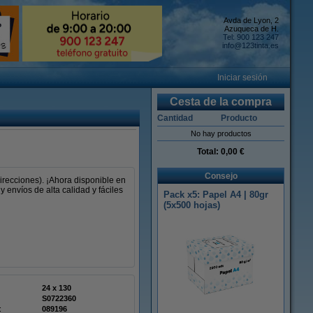
Avda de Lyon, 2
Azuqueca de H.
Tel: 900 123 247
info@123tinta.es
Iniciar sesión
Cesta de la compra
Cantidad
Producto
No hay productos
Total:
0,00 €
Consejo
recciones). ¡Ahora disponible en
 envíos de alta calidad y fáciles
Pack x5: Papel A4 | 80gr
(5x500 hojas)
24 x 130
S0722360
:
089196