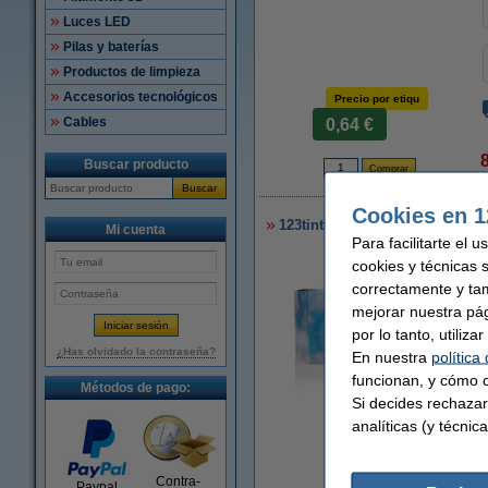
Luces LED
Pilas y baterías
Productos de limpieza
Accesorios tecnológicos
Precio por etiqu
Cables
0,64 €
Buscar producto
6
Buscar
Cookies en 1
123tinta LW650XL PRO etiqueta
Mi cuenta
Para facilitarte el 
cookies y técnicas 
correctamente y ta
mejorar nuestra pá
por lo tanto, utiliz
¿Has olvidado la contraseña?
En nuestra
política
funcionan, y cómo c
Métodos de pago:
Si decides rechazar
Ampliar
analíticas (y técnica
Contra-
Paypal