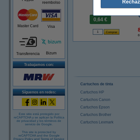
Rechaz
reembolso
Precio por etiqu
0,64 €
Master Card
Visa
6
Bizum
Transferencia
Trabajamos con:
Cartuchos de tinta
Síguenos en redes:
Cartuchos HP
Cartuchos Canon
Cartuchos Epson
Este sitio está protegido por
Cartuchos Brother
reCAPTCHA y se aplican la
Política
de privacidad
y los
términos de
Cartuchos Lexmark
servicio de Google
.
This site is protected by
reCAPTCHA and the Google
Privacy Policy
and
Terms of Service