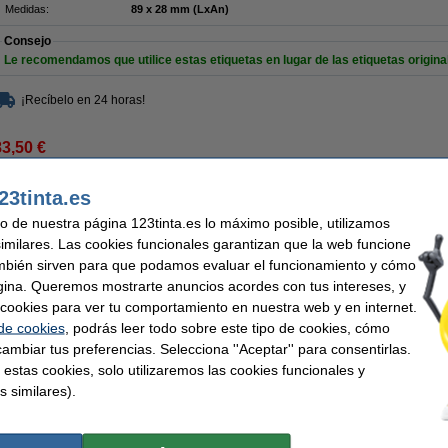
Medidas:
89 x 28 mm (LxAn)
Consejo
Le recomendamos que utilice estas etiquetas en lugar de las etiquetas origina
¡Recíbelo en 24 horas!
83,50 €
9,01 € Excl. 21% IVA
23tinta.es
s de dirección (89 x 28 mm) | Pack 24 uds
uso de nuestra página 123tinta.es lo máximo posible, utilizamos
Descripción
similares. Las cookies funcionales garantizan que la web funcione
Para recibir o enviar regularmente sobres y/o paquetes que requieren una etiqueta
mbién sirven para que podamos evaluar el funcionamiento y cómo
rápidamente y envía su correo sin preocupaciones con las etiquetas de direcció
marca 123tinta (etiquetas de dirección 99010). ¡Ahora disponible en un pack econ
gina. Queremos mostrarte anuncios acordes con tus intereses, y
imprimir etiquetas de direcciones y franqueo de alta calidad y fáciles de leer. Las e
ar cookies para ver tu comportamiento en nuestra web y en internet.
rollo, por lo que puedes aplicarlas rápidamente. Cuentan con certificación FSC® y
 de cookies
, podrás leer todo sobre este tipo de cookies, cómo
¡Verás la diferencia en tu cartera!
ambiar tus preferencias. Selecciona ''Aceptar'' para consentirlas.
Este producto marca 123tinta incluye garantía del 100%. 1-2-3 ¡sin preocupacion
 estas cookies, solo utilizaremos las cookies funcionales y
s similares).
Características
Marca:
123tinta
Cantidad:
Uso:
etiquetas de dirección
Núm fábrica:
Adherencia:
Adhesivo
Núm. de item