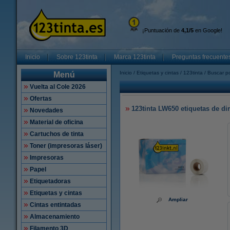
¡Puntuación de
4,1/5
en Google!
Inicio
Sobre 123tinta
Marca 123tinta
Preguntas frecuente
Inicio
Etiquetas y cintas
123tinta
Buscar po
Menú
Vuelta al Cole 2026
Ofertas
123tinta LW650 etiquetas de di
Novedades
Material de oficina
Cartuchos de tinta
Toner (impresoras láser)
Impresoras
Papel
Etiquetadoras
Etiquetas y cintas
Ampliar
Cintas entintadas
Almacenamiento
Filamento 3D