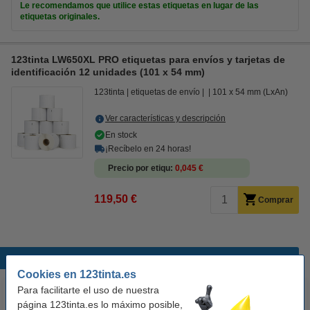
Le recomendamos que utilice estas etiquetas en lugar de las
etiquetas originales.
123tinta LW650XL PRO etiquetas para envíos y tarjetas de
identificación 12 unidades (101 x 54 mm)
123tinta
etiquetas de envío
101 x 54 mm (LxAn)
Ver características y descripción
En stock
¡Recíbelo en 24 horas!
Precio por etiqu
0,045 €
119,50 €
Comprar
Productos destacados
Cookies en 123tinta.es
Para facilitarte el uso de nuestra
página 123tinta.es lo máximo posible,