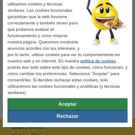
utilizamos cookies y técnicas
similares. Las cookies funcionales
garantizan que la web funcione
correctamente y también sirven para
que podamos evaluar el
123tinta Papel fotográfico
123tinta Pilas Alcalinas Xtreme
funcionamiento y cómo mejorar
Premium Glossy brillo alto | 10 x
Power AA - LR06 - MN1500 - 24
nuestra página. Queremos mostrarte
15 cm | 260g | 100 hojas
unidades
anuncios acordes con tus intereses, y
por lo tanto, utilizar cookies para ver tu comportamiento en
10,50 €
14,50 €
Incl. 21% IVA
Incl. 21% IVA
nuestra web y en internet. En nuestra
política de cookies
,
podrás leer todo sobre este tipo de cookies, cómo funcionan, y
cómo cambiar tus preferencias. Selecciona ''Aceptar'' para
consentirlas. Si decides rechazar estas cookies, solo
utilizaremos las cookies funcionales y analíticas (y técnicas
similares).
Aceptar
Rechazar
Rápido y sencillo