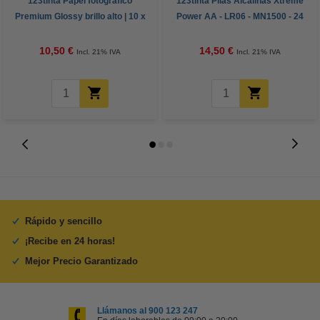
123tinta Papel fotográfico
123tinta Pilas Alcalinas Xtreme
Premium Glossy brillo alto | 10 x
Power AA - LR06 - MN1500 - 24
15 cm | 260g | 100 hojas
unidades
10,50 €
14,50 €
Incl. 21% IVA
Incl. 21% IVA
Rápido y sencillo
¡Recibe en 24 horas!
Mejor Precio Garantizado
Llámanos al 900 123 247