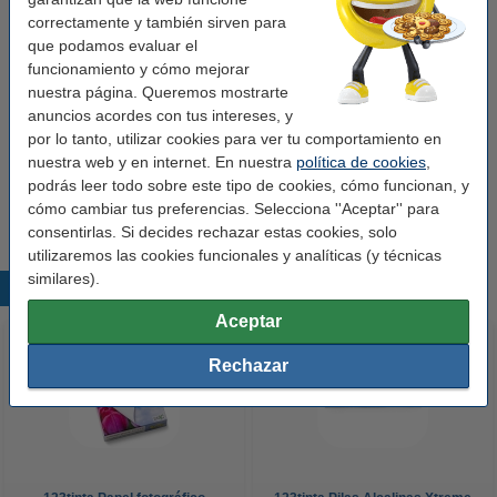
123tinta
etiquetas de devolución
Adhesivo
correctamente y también sirven para
54 x 25 mm (LxAn)
que podamos evaluar el
Ver características y descripción
funcionamiento y cómo mejorar
nuestra página. Queremos mostrarte
En stock
¡Recíbelo en 24 horas!
anuncios acordes con tus intereses, y
por lo tanto, utilizar cookies para ver tu comportamiento en
Precio por etiqu
0,013 €
nuestra web y en internet. En nuestra
política de cookies
,
podrás leer todo sobre este tipo de cookies, cómo funcionan, y
62,50 €
Comprar
cómo cambiar tus preferencias. Selecciona ''Aceptar'' para
consentirlas. Si decides rechazar estas cookies, solo
utilizaremos las cookies funcionales y analíticas (y técnicas
similares).
Productos destacados
Aceptar
Rechazar