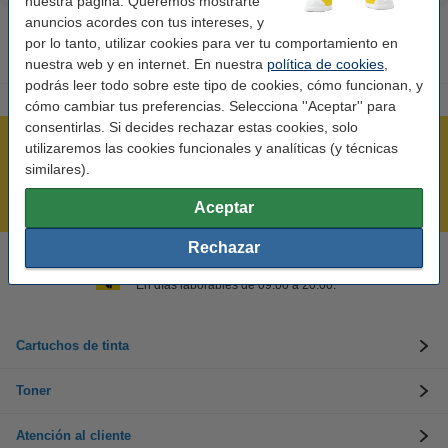
nuestra página. Queremos mostrarte
anuncios acordes con tus intereses, y
por lo tanto, utilizar cookies para ver tu comportamiento en
nuestra web y en internet. En nuestra
política de cookies
,
podrás leer todo sobre este tipo de cookies, cómo funcionan, y
cómo cambiar tus preferencias. Selecciona ''Aceptar'' para
consentirlas. Si decides rechazar estas cookies, solo
Rápido y sencillo
utilizaremos las cookies funcionales y analíticas (y técnicas
similares).
¡Recibe en 24 horas!
Mejor Precio Garantizado
Aceptar
Rechazar
Llámanos al 900 123 247
En días laborables de 09:00 a 20:00.
Cartuchos de tinta
Toner
Atención al cliente