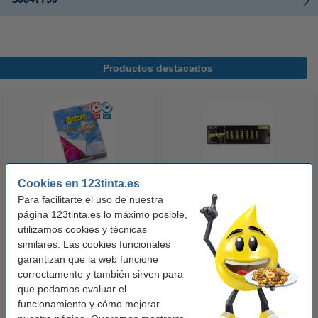
Productos destacados
Cookies en 123tinta.es
Para facilitarte el uso de nuestra
123tinta Papel fotográfico
123tinta Pilas Alcalinas Xtreme
página 123tinta.es lo máximo posible,
Premium Glossy brillo alto | 10 x
Power AA - LR06 - MN1500 - 24
utilizamos cookies y técnicas
15 cm | 260g | 100 hojas
unidades
similares. Las cookies funcionales
10,50 €
14,50 €
Incl. 21% IVA
Incl. 21% IVA
garantizan que la web funcione
correctamente y también sirven para
que podamos evaluar el
funcionamiento y cómo mejorar