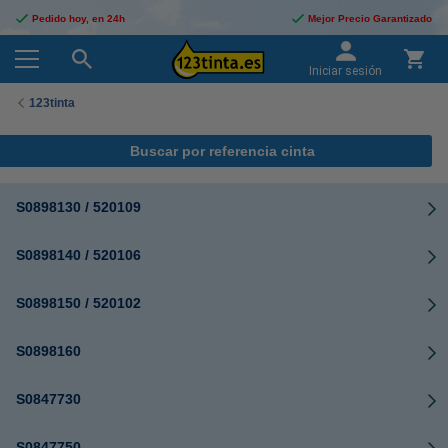
Pedido hoy, en 24h
Mejor Precio Garantizado
Iniciar sesión
123tinta
Buscar por referencia cinta
S0898130 / 520109
S0898140 / 520106
S0898150 / 520102
S0898160
S0847730
S0847750