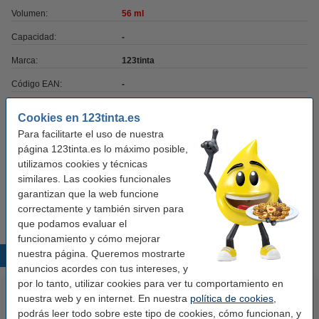
Volumen:
56 ml
Capacidad:
-
Marca:
123tinta
Código EAN:
-
Núm. de item:
083423
Cookies en 123tinta.es
Para facilitarte el uso de nuestra
página 123tinta.es lo máximo posible,
Consejo: llévate el pack completo
utilizamos cookies y técnicas
Pack de Epson serie T40D negro + 3 colores
similares. Las cookies funcionales
(marca 123tinta)
garantizan que la web funcione
148,50 €
correctamente y también sirven para
que podamos evaluar el
funcionamiento y cómo mejorar
nuestra página. Queremos mostrarte
Productos destacados
anuncios acordes con tus intereses, y
por lo tanto, utilizar cookies para ver tu comportamiento en
nuestra web y en internet. En nuestra
política de cookies
,
podrás leer todo sobre este tipo de cookies, cómo funcionan, y