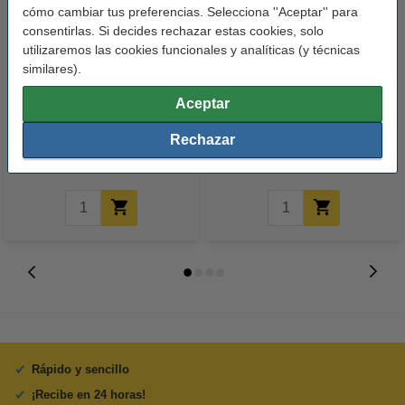
cómo cambiar tus preferencias. Selecciona ''Aceptar'' para
consentirlas. Si decides rechazar estas cookies, solo
utilizaremos las cookies funcionales y analíticas (y técnicas
similares).
Epson T40D1 cartucho de tinta
Epson T40D2 cartucho de tinta
Aceptar
negro XL (marca 123tinta)
cian XL (marca 123tinta)
Rechazar
32,50 €
37,50 €
Incl. 21% IVA
Incl. 21% IVA
Rápido y sencillo
¡Recibe en 24 horas!