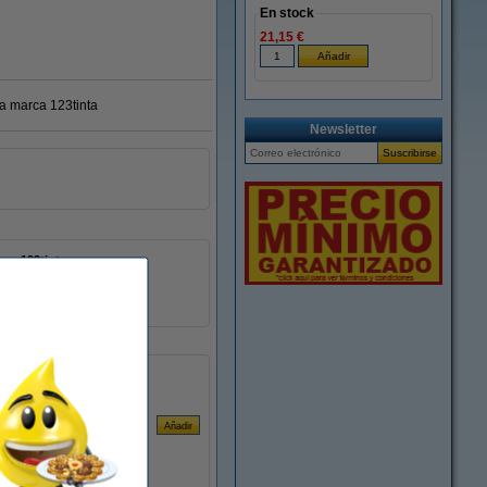
En stock
21,15 €
ra marca 123tinta
Newsletter
123tinta
-
083419