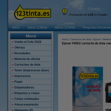
¡Puntuación de
4,1/5
en Google!
Inicio
Sobre 123tinta
Marca 123tinta
Preguntas frecuente
Menú
Inicio
Cartuchos de tinta
Epson
Refere
Vuelta al Cole 2026
Epson T40D2 cartucho de tinta cia
Ofertas
Novedades
Material de oficina
Cartuchos de tinta
Toner (impresoras láser)
Impresoras
Papel
Etiquetadoras
Etiquetas y cintas
Cintas entintadas
Almacenamiento
Filamento 3D