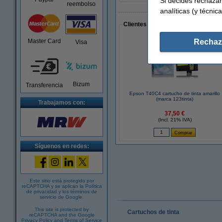
Si decides rechazar
reembolso
analíticas (y técnica
Clientes que han realizado compras
Rechaz
Master Card
Visa
Bizum
Transferencia
Epson T40C4 cartucho de tinta amarillo
(marca 123tinta)
Trabajamos con:
37,50 €
(Incl. 21% IVA)
Síguenos en redes:
Este sitio está protegido por
reCAPTCHA y se aplican la
Política
de privacidad
y los
términos de
servicio de Google
.
This site is protected by
Cartuchos de tinta
reCAPTCHA and the Google
Privacy Policy
and
Terms of Service