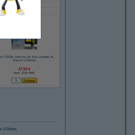
on T40D4 cartucho de tinta amarillo XL
(marca 123tinta)
37,50 €
(Incl. 21% IVA)
e 123tinta