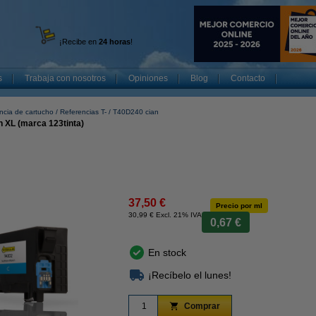
¡Recibe en
24 horas
!
s
Trabaja con nosotros
Opiniones
Blog
Contacto
ncia de cartucho
Referencias T-
T40D240 cian
n XL (marca 123tinta)
37,50 €
Precio por ml
30,99 € Excl. 21% IVA
0,67 €
En stock
¡Recíbelo el lunes!
Comprar