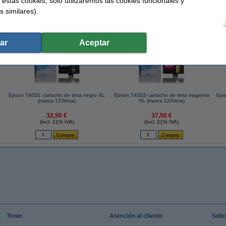
 estas cookies, solo utilizaremos las cookies funcionales y
s similares).
 similares también han elegido estos artículos.
ar
Aceptar
Epson T40D1 cartucho de tinta negro XL
Epson T40D3 cartucho de tinta magenta
Eps
(marca 123tinta)
XL (marca 123tinta)
32,50 €
37,50 €
(Incl. 21% IVA)
(Incl. 21% IVA)
Toner
Atención al cliente
Sobr