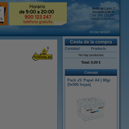
Avda de Lyon, 2
Azuqueca de H.
Tel: 900 123 247
info@123tinta.es
Iniciar sesión
Cesta de la compra
Cantidad
Producto
No hay productos
Total:
0,00 €
Consejo
Pack x5: Papel A4 | 80gr
(5x500 hojas)