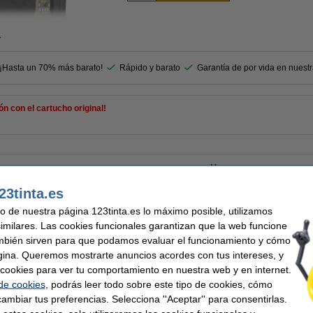
r
 ¡Hasta un 70% más barato!
Rápido y barato
Garantía de por vida en nuest
 con el cartucho original!
Marca:
cho de tinta
Código EAN:
Núm. de item:
23tinta.es
uso de nuestra página 123tinta.es lo máximo posible, utilizamos
similares. Las cookies funcionales garantizan que la web funcione
mbién sirven para que podamos evaluar el funcionamiento y cómo
gina. Queremos mostrarte anuncios acordes con tus intereses, y
artuchos de tinta (marca 123tinta) | Pack negro + 3 colores
ar cookies para ver tu comportamiento en nuestra web y en internet.
 de cookies
, podrás leer todo sobre este tipo de cookies, cómo
ambiar tus preferencias. Selecciona ''Aceptar'' para consentirlas.