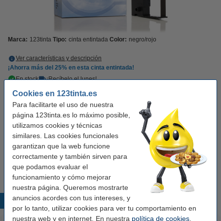
Marca:
123tinta
Tipo:
cinta entintada
Color:
negro/rojo
Ver características y descripción
¡Ahorra más del
25%
en esta cinta entintada!
En stock
¡Recíbelo el lunes!
Cookies en 123tinta.es
2,00 €
Comprar
Para facilitarte el uso de nuestra
página 123tinta.es lo máximo posible,
utilizamos cookies y técnicas
Consejo: añade rollos de caja registradora
similares. Las cookies funcionales
123tinta Rollo caja registradora 80x80x12
garantizan que la web funcione
térmico blanco (5 unidades)
correctamente y también sirven para
9,25 €
que podamos evaluar el
funcionamiento y cómo mejorar
nuestra página. Queremos mostrarte
anuncios acordes con tus intereses, y
Productos destacados
por lo tanto, utilizar cookies para ver tu comportamiento en
nuestra web y en internet. En nuestra
política de cookies
,