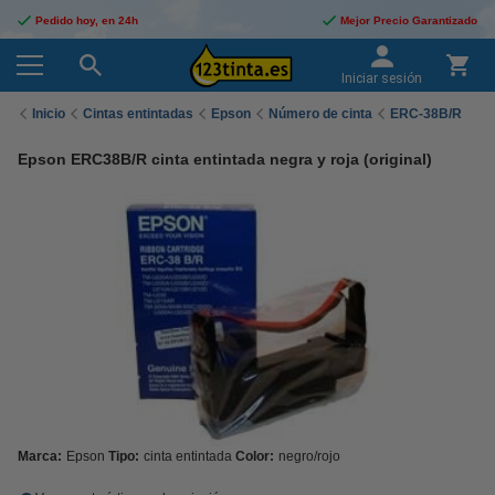
Pedido hoy, en 24h
Mejor Precio Garantizado
Iniciar sesión
Inicio
Cintas entintadas
Epson
Número de cinta
ERC-38B/R
Epson ERC38B/R cinta entintada negra y roja (original)
Marca:
Epson
Tipo:
cinta entintada
Color:
negro/rojo