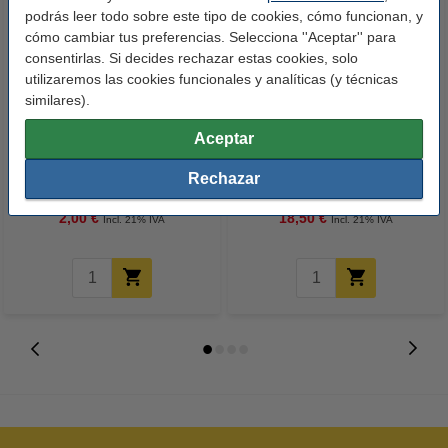
podrás leer todo sobre este tipo de cookies, cómo funcionan, y
cómo cambiar tus preferencias. Selecciona ''Aceptar'' para
consentirlas. Si decides rechazar estas cookies, solo
utilizaremos las cookies funcionales y analíticas (y técnicas
similares).
Aceptar
Epson ERC38B/R cinta
HP 305XL (3YM63AE) cartucho
entintada negra/roja (marca
de tinta color XL (original)
Rechazar
123tinta)
2,00 €
18,50 €
Incl. 21% IVA
Incl. 21% IVA