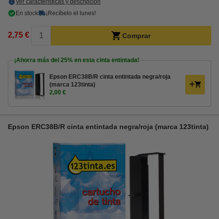
Ver características y descripción
En stock
¡Recíbelo el lunes!
2,75 €
Comprar
¡Ahorra más del
25%
en esta cinta entintada!
Epson ERC38B/R cinta entintada negra/roja
(marca 123tinta)
2,00 €
Epson ERC38B/R cinta entintada negra/roja (marca 123tinta)