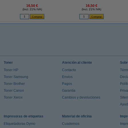
16,50 €
16,50 €
(Incl. 21% IVA)
(Incl. 21% IVA)
Toner
Atención al cliente
Sobr
Toner HP
Contacto
Térm
Toner Samsung
Envíos
Decl
Toner Brother
Pagos
Polít
Toner Canon
Garantía
Priv
Toner Xerox
Cambios y devoluciones
Site
Ayu
Impresoras de etiquetas
Material de oficina
Impr
Etiquetadoras Dymo
Cuadernos
Impre