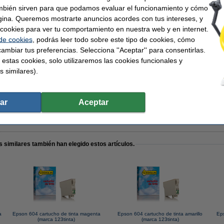
mbién sirven para que podamos evaluar el funcionamiento y cómo
gina. Queremos mostrarte anuncios acordes con tus intereses, y
ar cookies para ver tu comportamiento en nuestra web y en internet.
 de cookies
, podrás leer todo sobre este tipo de cookies, cómo
ambiar tus preferencias. Selecciona ''Aceptar'' para consentirlas.
egro + 3 colores (marca 123tinta)
 estas cookies, solo utilizaremos las cookies funcionales y
s similares).
ar
Aceptar
artucho en lugar del cartucho original.
 similares también han elegido estos artículos.
a
Epson 604 cartucho de tinta magenta
Epson 604 cartucho de tinta amarillo
Ep
(marca 123tinta)
(marca 123tinta)