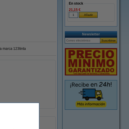
En stock
21,15 €
Newsletter
ra marca 123tinta
123tinta
652063