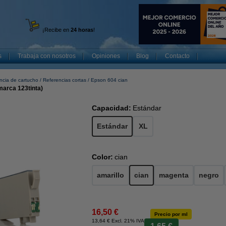
¡Recibe en
24 horas
!
s
Trabaja con nosotros
Opiniones
Blog
Contacto
ncia de cartucho
Referencias cortas
Epson 604 cian
marca 123tinta)
Capacidad:
Estándar
Estándar
XL
Color:
cian
amarillo
cian
magenta
negro
16,50 €
Precio por ml
13,64 € Excl. 21% IVA