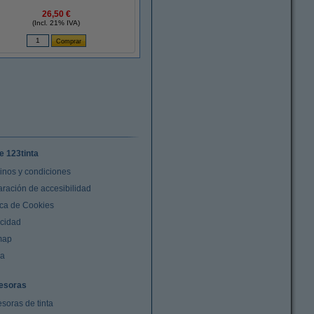
26,50 €
(Incl. 21% IVA)
e 123tinta
inos y condiciones
aración de accesibilidad
ica de Cookies
acidad
map
da
esoras
soras de tinta