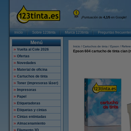
¡Puntuación de
4,1/5
en Google!
Inicio
Sobre 123tinta
Marca 123tinta
Preguntas frecuente
Menú
Inicio
Cartuchos de tinta
Epson
Refere
Vuelta al Cole 2026
Epson 604 cartucho de tinta cian (
Ofertas
Novedades
Material de oficina
Cartuchos de tinta
Toner (impresoras láser)
Impresoras
Papel
Etiquetadoras
Etiquetas y cintas
Cintas entintadas
Almacenamiento
Filamento 3D