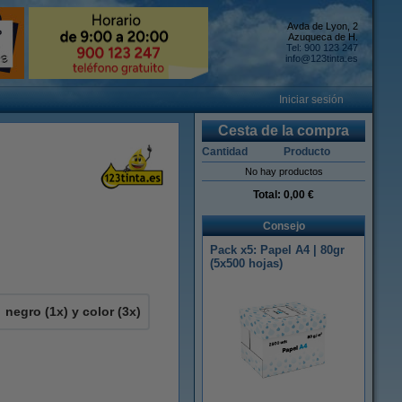
Avda de Lyon, 2
Azuqueca de H.
Tel: 900 123 247
info@123tinta.es
Iniciar sesión
Cesta de la compra
Cantidad
Producto
No hay productos
Total:
0,00 €
Consejo
Pack x5: Papel A4 | 80gr
(5x500 hojas)
negro (1x) y color (3x)