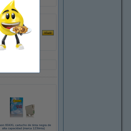
son 604XL cartucho de tinta negra de
alta capacidad (marca 123tinta)