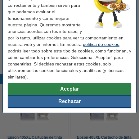
correctamente y también sirven para
que podamos evaluar el
Consejo: llévate el pack completo
funcionamiento y cómo mejorar
nuestra página. Queremos mostrarte
Epson 405XL multipack negro + 3 colores
(marca 123tinta)
anuncios acordes con tus intereses, y
78,50 €
por lo tanto, utilizar cookies para ver tu comportamiento en
nuestra web y en internet. En nuestra
política de cookies
,
Consejo
podrás leer todo sobre este tipo de cookies, cómo funcionan, y
Te recomendamos que compres nuestra marca 123tinta.
cómo cambiar tus preferencias. Selecciona ''Aceptar'' para
consentirlas. Si decides rechazar estas cookies, solo
utilizaremos las cookies funcionales y analíticas (y técnicas
similares).
Productos destacados
Aceptar
Rechazar
Epson 405XL Cartucho de tinta
Epson 405XL Cartucho de tinta