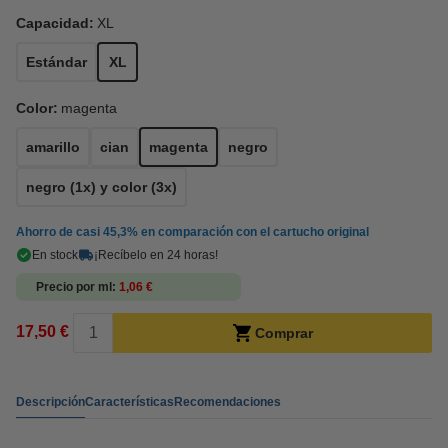
Capacidad:
XL
Estándar
XL
Color:
magenta
amarillo
cian
magenta
negro
negro (1x) y color (3x)
Ahorro de casi
45,3%
en comparación con el cartucho original
En stock
¡Recíbelo en 24 horas!
Precio por ml
1,06 €
17,50 €
Comprar
Descripción
Características
Recomendaciones