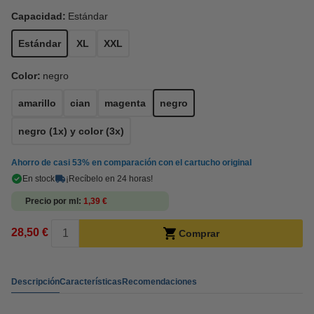
Capacidad:
Estándar
Estándar
XL
XXL
Color:
negro
amarillo
cian
magenta
negro
negro (1x) y color (3x)
Ahorro de casi
53%
en comparación con el cartucho original
En stock
¡Recíbelo en 24 horas!
Precio por ml
1,39 €
28,50 €
Comprar
Descripción
Características
Recomendaciones