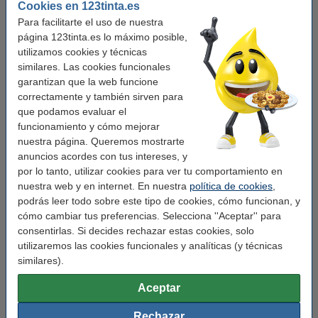
Cookies en 123tinta.es
Para facilitarte el uso de nuestra
Añade el color cian
página 123tinta.es lo máximo posible,
utilizamos cookies y técnicas
Epson 405 Cartucho de tinta cian (marca
similares. Las cookies funcionales
123tinta)
17,50 €
garantizan que la web funcione
correctamente y también sirven para
que podamos evaluar el
Añade el color magenta
funcionamiento y cómo mejorar
Epson 405 Cartucho de tinta magenta (marca
nuestra página. Queremos mostrarte
123tinta)
anuncios acordes con tus intereses, y
17,50 €
por lo tanto, utilizar cookies para ver tu comportamiento en
nuestra web y en internet. En nuestra
política de cookies
,
Añade el color amarillo
podrás leer todo sobre este tipo de cookies, cómo funcionan, y
Epson 405 Cartucho de tinta amarillo (marca
cómo cambiar tus preferencias. Selecciona ''Aceptar'' para
123tinta)
consentirlas. Si decides rechazar estas cookies, solo
17,50 €
utilizaremos las cookies funcionales y analíticas (y técnicas
similares).
Consejo
Le recomendamos que utilice este cartucho en lugar del cartucho
Aceptar
original.
Rechazar