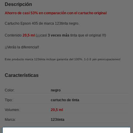
Descripción
Ahorro de casi
53%
en comparación con el cartucho original
Cartucho Epson 405 de marca 123tinta negro.
Contenido
20,5 ml
(¡¡¡casi
3 veces más
tinta que el original !!!)
¡¡Verás la diferencia!!
Este producto marca 123tinta incluye garantía del 100%. 1-2-3 ¡sin preocupaciones!
Características
Color:
negro
Tipo:
cartucho de tinta
Volumen:
20,5 ml
Marca:
123tinta
Núm. de item:
083539