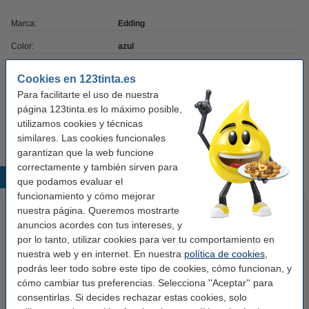
Marca:
Edding
Color:
azul
Volumen:
100 ml
Cookies en 123tinta.es
Núm. de item:
200556
Para facilitarte el uso de nuestra
página 123tinta.es lo máximo posible,
Información:
información de seguridad
utilizamos cookies y técnicas
similares. Las cookies funcionales
garantizan que la web funcione
correctamente y también sirven para
Productos destacados
que podamos evaluar el
funcionamiento y cómo mejorar
nuestra página. Queremos mostrarte
anuncios acordes con tus intereses, y
por lo tanto, utilizar cookies para ver tu comportamiento en
nuestra web y en internet. En nuestra
política de cookies
,
podrás leer todo sobre este tipo de cookies, cómo funcionan, y
cómo cambiar tus preferencias. Selecciona ''Aceptar'' para
consentirlas. Si decides rechazar estas cookies, solo
Edding 850 Rotulador
Edding T100 Recambio de tinta