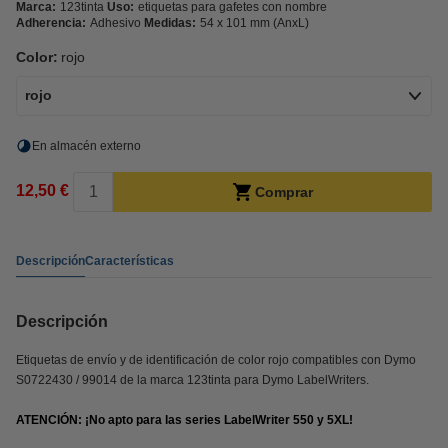
Marca:
123tinta
Uso:
etiquetas para gafetes con nombre
Adherencia:
Adhesivo
Medidas:
54 x 101 mm (AnxL)
Color:
rojo
rojo
En almacén externo
12,50 €
Comprar
Descripción
Características
Descripción
Etiquetas de envío y de identificación de color rojo compatibles con Dymo
S0722430 / 99014 de la marca 123tinta para Dymo LabelWriters.
ATENCIÓN: ¡No apto para las series LabelWriter 550 y 5XL!