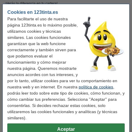
¡Verás la diferencia en tu cartera!
Cookies en 123tinta.es
Este producto marca 123tinta incluye garantía del 100%. 1-2-3 ¡sin preocupaciones!
Para facilitarte el uso de nuestra
página 123tinta.es lo máximo posible,
utilizamos cookies y técnicas
Características
similares. Las cookies funcionales
garantizan que la web funcione
Marca:
123tinta
correctamente y también sirven para
que podamos evaluar el
Uso:
etiquetas para gafetes con nombre
funcionamiento y cómo mejorar
Adherencia:
Adhesivo
nuestra página. Queremos mostrarte
anuncios acordes con tus intereses, y
Medidas:
54 x 101 mm (AnxL)
por lo tanto, utilizar cookies para ver tu comportamiento en
Acabado:
mate
nuestra web y en internet. En nuestra
política de cookies
,
podrás leer todo sobre este tipo de cookies, cómo funcionan, y
Material:
papel
cómo cambiar tus preferencias. Selecciona ''Aceptar'' para
Color:
rojo
consentirlas. Si decides rechazar estas cookies, solo
utilizaremos las cookies funcionales y analíticas (y técnicas
Núm fábrica:
S0722430
similares).
Aceptar
Consejo