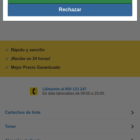
Te recomendamos que utilices estas etiquetas en lugar de las
etiquetas originales.
Rechazar
Rápido y sencillo
¡Recibe en 24 horas!
Mejor Precio Garantizado
Llámanos al 900 123 247
En días laborables de 09:00 a 20:00.
Cartuchos de tinta
Toner