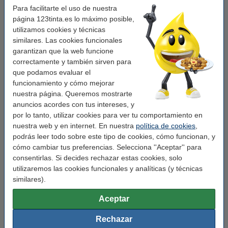
Para facilitarte el uso de nuestra
Medidas:
28 x 89 mm (AnxL)
página 123tinta.es lo máximo posible,
Acabado:
mate
utilizamos cookies y técnicas
similares. Las cookies funcionales
Cantidad:
12 x 130
garantizan que la web funcione
Material:
papel
correctamente y también sirven para
que podamos evaluar el
Color:
blanco
funcionamiento y cómo mejorar
nuestra página. Queremos mostrarte
anuncios acordes con tus intereses, y
Pack ahorro
por lo tanto, utilizar cookies para ver tu comportamiento en
Dymo 2093091 etiquetas de dirección 99010
nuestra web y en internet. En nuestra
política de cookies
,
(marca 123tinta) | Pack 3 x 12 uds
podrás leer todo sobre este tipo de cookies, cómo funcionan, y
124,50 €
cómo cambiar tus preferencias. Selecciona ''Aceptar'' para
Dymo S0722360/13188 etiquetas para
consentirlas. Si decides rechazar estas cookies, solo
direcciones de envío 99010 (marca 123tinta) |
utilizaremos las cookies funcionales y analíticas (y técnicas
Pack 24 uds
similares).
85,00 €
Aceptar
Consejo
Recomendamos comprar estas etiquetas en lugar de las etiquetas
originales
Rechazar