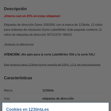
Descripción
¡Ahorra casi un
25%
en estas etiquetas!
Etiquetas de dirección Dymo 2093091 con la marca de 123tinta, 12 rollos
para sistemas de rotulación Dymo LabelWriter. Este paquete contiene 12
rollos de etiquetas de dirección S0722370 / 99010.
¡Notarás la diferencia!
ATENCIÓN:
¡No apto para la serie LabelWriter 550 y la serie 5XL!
Este producto marca 123tinta incluye garantía del 100%. 1-2-3 ¡sin preocupaciones!
Características
Marca:
123tinta
Uso:
etiquetas de dirección
Adherencia:
Adhesivo
Cookies en 123tinta.es