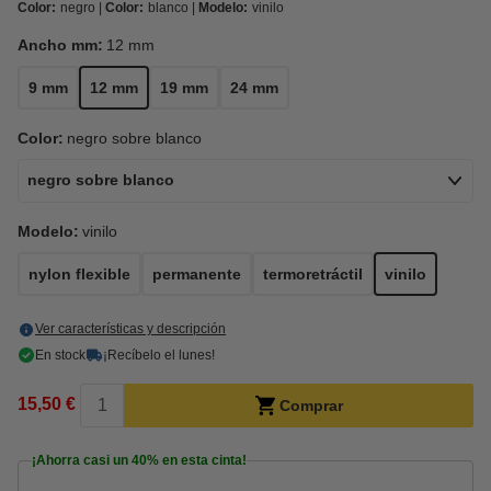
Color:
negro
Color:
blanco
Modelo:
vinilo
Ancho mm:
12 mm
9 mm
12 mm
19 mm
24 mm
Color:
negro sobre blanco
negro sobre blanco
Modelo:
vinilo
nylon flexible
permanente
termoretráctil
vinilo
Ver características y descripción
En stock
¡Recíbelo el lunes!
15,50 €
Comprar
¡Ahorra casi un
40%
en esta cinta!