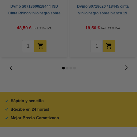
Dymo S0718600/18444 IND
Dymo S0718620 / 18445 cinta
Cinta Rhino vinilo negro sobre
vinilo negro sobre blanco 19
blanco 12 mm (marca 123tinta) |
mm (original)
Pack 5 uds
48,50 €
19,50 €
Incl. 21% IVA
Incl. 21% IVA
Rápido y sencillo
¡Recibe en 24 horas!
Mejor Precio Garantizado