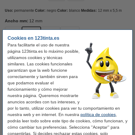
Uso:
permanente
Color:
negro
Color:
blanco
Medidas:
12 mm x 5,5 m
Ancho mm:
12 mm
9 mm
12 mm
19 mm
24 mm
Cookies en 123tinta.es
Para facilitarte el uso de nuestra
Color:
negro sobre blanco
página 123tinta.es lo máximo posible,
utilizamos cookies y técnicas
negro sobre blanco
similares. Las cookies funcionales
garantizan que la web funcione
Modelo:
vinilo
correctamente y también sirven para
que podamos evaluar el
nylon flexible
poliéster
termoretráctil
vinilo
funcionamiento y cómo mejorar
nuestra página. Queremos mostrarte
Ver características y descripción
anuncios acordes con tus intereses, y
¡Ahorra casi un
40%
en esta cinta!
por lo tanto, utilizar cookies para ver tu comportamiento en
En stock
¡Recíbelo el lunes!
nuestra web y en internet. En nuestra
política de cookies
,
podrás leer todo sobre este tipo de cookies, cómo funcionan, y
9,50 €
Comprar
cómo cambiar tus preferencias. Selecciona ''Aceptar'' para
consentirlas. Si decides rechazar estas cookies, solo