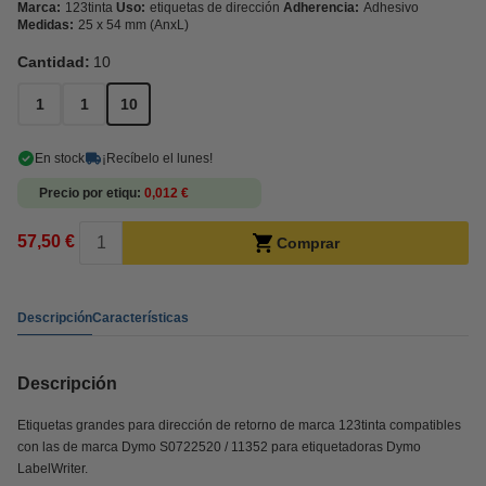
Marca:
123tinta
Uso:
etiquetas de dirección
Adherencia:
Adhesivo
Medidas:
25 x 54 mm (AnxL)
Cantidad:
10
1
1
10
En stock
¡Recíbelo el lunes!
Precio por etiqu
0,012 €
57,50 €
Comprar
Descripción
Características
Descripción
Etiquetas grandes para dirección de retorno de marca 123tinta compatibles
con las de marca Dymo S0722520 / 11352 para etiquetadoras Dymo
LabelWriter.