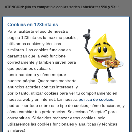
ATENCIÓN: ¡No es compatible con las series LabelWriter 550 y 5XL!
Estas etiquetas son mucho más baratas que las originales.
Cookies en 123tinta.es
Para facilitarte el uso de nuestra
Artículo 100% garantizado.
página 123tinta.es lo máximo posible,
utilizamos cookies y técnicas
Características
similares. Las cookies funcionales
garantizan que la web funcione
Marca:
123tinta
correctamente y también sirven para
que podamos evaluar el
Uso:
etiquetas de dirección
funcionamiento y cómo mejorar
nuestra página. Queremos mostrarte
Adherencia:
Adhesivo
anuncios acordes con tus intereses, y
Medidas:
25 x 54 mm (AnxL)
por lo tanto, utilizar cookies para ver tu comportamiento en
nuestra web y en internet. En nuestra
política de cookies
,
Acabado:
mate
podrás leer todo sobre este tipo de cookies, cómo funcionan, y
Material:
papel
cómo cambiar tus preferencias. Selecciona ''Aceptar'' para
consentirlas. Si decides rechazar estas cookies, solo
Color:
blanco
utilizaremos las cookies funcionales y analíticas (y técnicas
Núm. de item:
650513
similares).