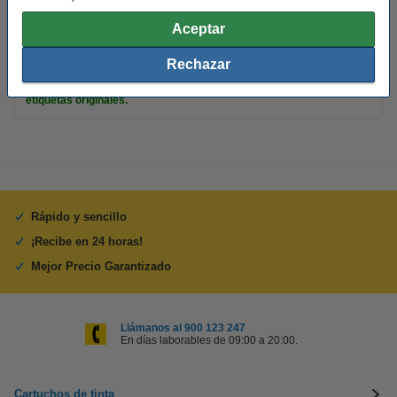
Núm fábrica:
S0722520
Aceptar
Rechazar
Consejo
Te recomendamos que compres estas etiquetas en lugar de las
etiquetas originales.
Rápido y sencillo
¡Recibe en 24 horas!
Mejor Precio Garantizado
Llámanos al 900 123 247
En días laborables de 09:00 a 20:00.
Cartuchos de tinta