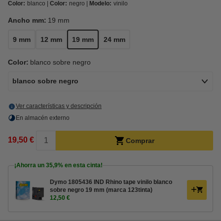
Color:
blanco
Color:
negro
Modelo:
vinilo
Ancho mm:
19 mm
9 mm
12 mm
19 mm
24 mm
Color:
blanco sobre negro
blanco sobre negro
Ver características y descripción
En almacén externo
19,50 €
Comprar
¡Ahorra un
35,9%
en esta cinta!
Dymo 1805436 IND Rhino tape vinilo blanco
sobre negro 19 mm (marca 123tinta)
12,50 €