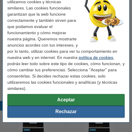
utilizamos cookies y técnicas
blanco sobre negro
similares. Las cookies funcionales
garantizan que la web funcione
correctamente y también sirven para
Ver características y descripción
¡Ahorra un
que podamos evaluar el
35,9%
en esta cinta!
funcionamiento y cómo mejorar
En almacén externo
nuestra página. Queremos mostrarte
anuncios acordes con tus intereses, y
12,50 €
Comprar
por lo tanto, utilizar cookies para ver tu comportamiento en
nuestra web y en internet. En nuestra
política de cookies
,
Consejo: añade el pack ahorro
podrás leer todo sobre este tipo de cookies, cómo funcionan, y
cómo cambiar tus preferencias. Selecciona ''Aceptar'' para
Pack Dymo IND Rhino cinta de vinilo de 19 mm
consentirlas. Si decides rechazar estas cookies, solo
(marca 123tinta)
32,50 €
utilizaremos las cookies funcionales y analíticas (y técnicas
similares).
Aceptar
Productos destacados
Rechazar