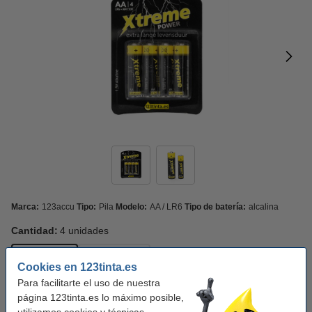
Marca:
123accu
Tipo:
Pila
Modelo:
AA / LR6
Tipo de batería:
alcalina
Cantidad:
4 unidades
4 unidades
24 unidades
Cookies en 123tinta.es
Para facilitarte el uso de nuestra
Modelo:
AA / LR6
página 123tinta.es lo máximo posible,
utilizamos cookies y técnicas