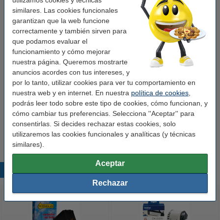
AA / LR6
AAA/LR03
similares. Las cookies funcionales
garantizan que la web funcione
Ver características y descripción
correctamente y también sirven para
¡Ahorra casi un
20%
en comparación con el original!
que podamos evaluar el
En stock
¡Recíbelo en 24 horas!
funcionamiento y cómo mejorar
nuestra página. Queremos mostrarte
3,95 €
Comprar
anuncios acordes con tus intereses, y
por lo tanto, utilizar cookies para ver tu comportamiento en
nuestra web y en internet. En nuestra
política de cookies
,
Pack ahorro
podrás leer todo sobre este tipo de cookies, cómo funcionan, y
123tinta Pilas Alcalinas Xtreme Power AA -
cómo cambiar tus preferencias. Selecciona ''Aceptar'' para
LR06 - MN1500 - 24 unidades
consentirlas. Si decides rechazar estas cookies, solo
14,50 €
utilizaremos las cookies funcionales y analíticas (y técnicas
similares).
Aceptar
Productos destacados
Rechazar