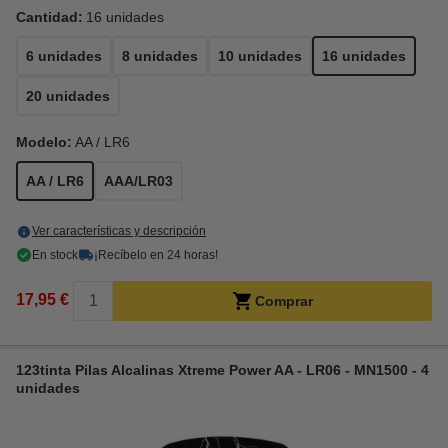
Cantidad:
16 unidades
6 unidades
8 unidades
10 unidades
16 unidades
20 unidades
Modelo:
AA / LR6
AA / LR6
AAA/LR03
Ver características y descripción
En stock
¡Recíbelo en 24 horas!
17,95 €
Comprar
123tinta Pilas Alcalinas Xtreme Power AA - LR06 - MN1500 - 4
unidades