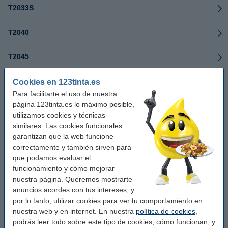
T2033S
T2040
T2045
T2055
Cookies en 123tinta.es
Para facilitarte el uso de nuestra
página 123tinta.es lo máximo posible,
T2060
utilizamos cookies y técnicas
similares. Las cookies funcionales
T2070
garantizan que la web funcione
correctamente y también sirven para
T2130
que podamos evaluar el
funcionamiento y cómo mejorar
T2133
nuestra página. Queremos mostrarte
anuncios acordes con tus intereses, y
por lo tanto, utilizar cookies para ver tu comportamiento en
T2140
nuestra web y en internet. En nuestra
política de cookies
,
podrás leer todo sobre este tipo de cookies, cómo funcionan, y
T2145