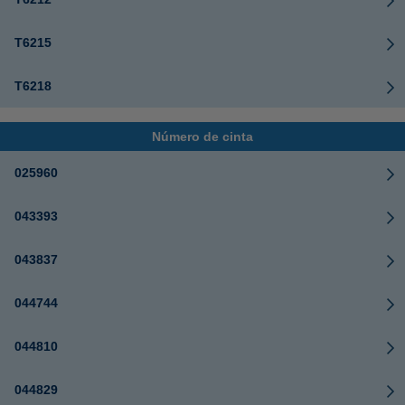
T6215
T6218
Número de cinta
025960
043393
043837
044744
044810
044829