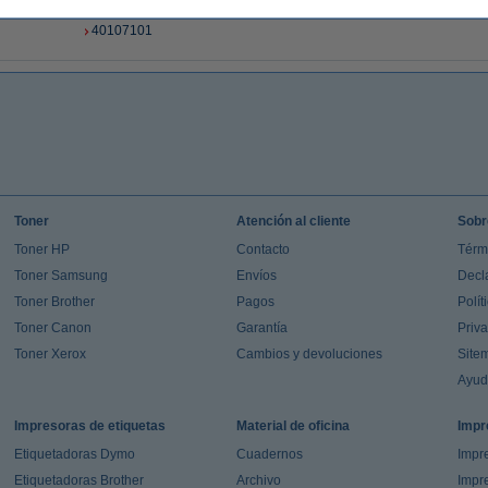
09005660
44173406
40107101
Toner
Atención al cliente
Sobr
Toner HP
Contacto
Térm
Toner Samsung
Envíos
Decl
Toner Brother
Pagos
Polít
Toner Canon
Garantía
Priv
Toner Xerox
Cambios y devoluciones
Site
Ayu
Impresoras de etiquetas
Material de oficina
Impr
Etiquetadoras Dymo
Cuadernos
Impre
Etiquetadoras Brother
Archivo
Impr