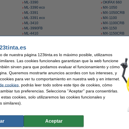
ML-3390
OKIFAX 660
ML-3390 eco
MX-1050
ML-3391
MX-1050CRB
ML-3391 eco
MX-1100
ML-3410
MX-1100CRB
ML-3990FB
MX-1150
ML-4410
MX-1150CRB
ML-5100FB
MX-1200
ML-5520
MX-1200CRB
23tinta.es
ML-5520 eco
MX-8050
uso de nuestra página 123tinta.es lo máximo posible, utilizamos
ML-5521
MX-8100
ML-5521 eco
MX-8150
similares. Las cookies funcionales garantizan que la web funcione
ML-5590
MX-8200
mbién sirven para que podamos evaluar el funcionamiento y cómo
ML-5590 eco
ML-3321 eco
gina. Queremos mostrarte anuncios acordes con tus intereses, y
ML-5591
ML-5591 eco
ar cookies para ver tu comportamiento en nuestra web y en internet.
 de cookies
, podrás leer todo sobre este tipo de cookies, cómo
ambiar tus preferencias. Selecciona ''Aceptar'' para consentirlas.
 estas cookies, solo utilizaremos las cookies funcionales y
09002316
40629303
s similares).
09002691
41721301
09004294
43503601
09004295
43571802
ar
Aceptar
09005591
43821103
09005592
44173405