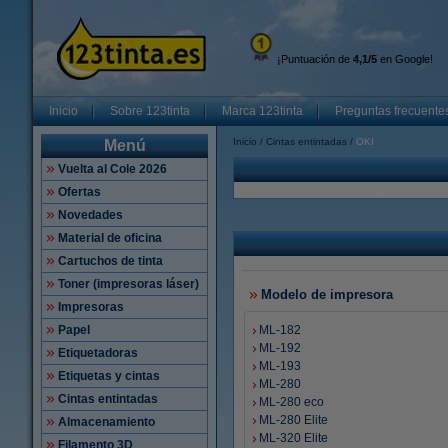
¡Puntuación de
4,1/5
en Google!
Inicio
Sobre 123tinta
Marca 123tinta
Preguntas frecuente
Inicio
Cintas entintadas
OKI
Menú
Vuelta al Cole 2026
Ofertas
Novedades
Material de oficina
Cartuchos de tinta
Toner (impresoras láser)
Modelo de impresora
Impresoras
Papel
ML-182
ML-192
Etiquetadoras
ML-193
Etiquetas y cintas
ML-280
Cintas entintadas
ML-280 eco
ML-280 Elite
Almacenamiento
ML-320 Elite
Filamento 3D