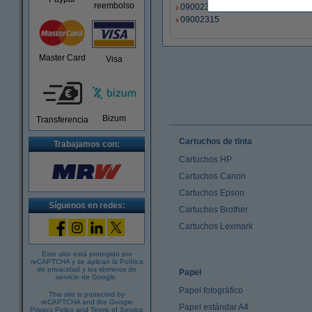
reembolso
09002312
09002315
Master Card
Visa
Bizum
Transferencia
Cartuchos de tinta
Trabajamos con:
Cartuchos HP
Cartuchos Canon
Cartuchos Epson
Síguenos en redes:
Cartuchos Brother
Cartuchos Lexmark
Este sitio está protegido por
reCAPTCHA y se aplican la
Política
de privacidad
y los
términos de
Papel
servicio de Google
.
Papel fotográfico
This site is protected by
reCAPTCHA and the Google
Papel estándar A4
Privacy Policy
and
Terms of Service