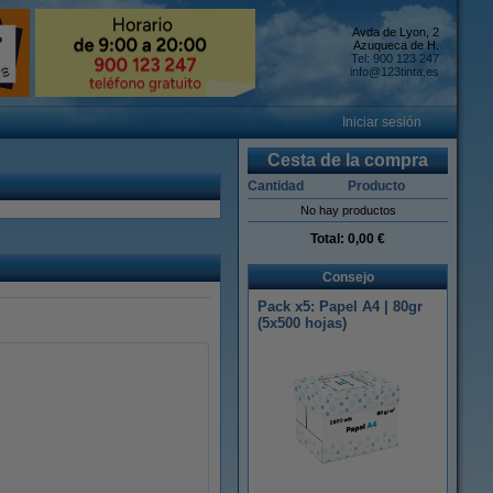
Avda de Lyon, 2
Azuqueca de H.
Tel: 900 123 247
info@123tinta.es
Iniciar sesión
Cesta de la compra
Cantidad
Producto
No hay productos
Total:
0,00 €
Consejo
Pack x5: Papel A4 | 80gr
(5x500 hojas)