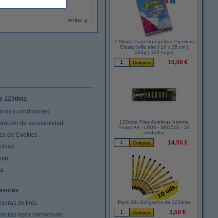
Arriba
123tinta Papel fotográfico Premium
Glossy brillo alto | 10 x 15 cm |
260g | 100 hojas
10,50 €
e 123tinta
inos y condiciones
123tinta Pilas Alcalinas Xtreme
aración de accesibilidad
Power AA - LR06 - MN1500 - 24
unidades
ica de Cookies
14,50 €
acidad
map
da
esoras
soras de tinta
Pack 10x Bolígrafos de 123tinta
3,50 €
esoras laser monocromo