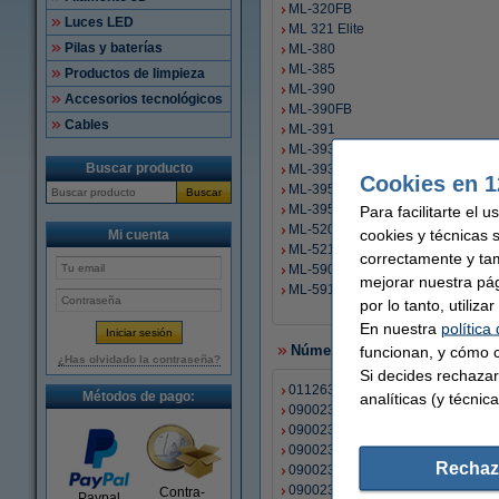
ML-320FB
Luces LED
ML 321 Elite
Pilas y baterías
ML-380
ML-385
Productos de limpieza
ML-390
Accesorios tecnológicos
ML-390FB
Cables
ML-391
ML-393
Buscar producto
ML-393 C
Cookies en 1
ML-395
Buscar
ML-395 C
Para facilitarte el 
ML-520
cookies y técnicas 
Mi cuenta
ML-521
correctamente y ta
ML-590
mejorar nuestra pá
ML-591
por lo tanto, utiliz
En nuestra
política
Número de cinta
funcionan, y cómo c
¿Has olvidado la contraseña?
Si decides rechazar
01126301
Métodos de pago:
analíticas (y técnica
09002303
09002308
09002309
Rechaz
09002310
09002311
Contra-
Paypal