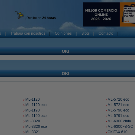
¡Recibe en
24 horas
!
s
Trabaja con nosotros
Opiniones
Blog
Contacto
OKI
OKI
ML-1120
ML-5720 eco
ML-1120 eco
ML-5721 eco
ML-1190
ML-5790 eco
ML-1190 eco
ML-5791 eco
ML-3320
ML-6300 cinta
ML-3320 eco
ML-6300FB-SC
ML-3321
OKIFAX 610