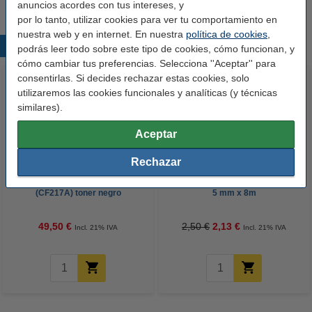
anuncios acordes con tus intereses, y
por lo tanto, utilizar cookies para ver tu comportamiento en
nuestra web y en internet. En nuestra
política de cookies
,
Productos destacados
podrás leer todo sobre este tipo de cookies, cómo funcionan, y
cómo cambiar tus preferencias. Selecciona ''Aceptar'' para
consentirlas. Si decides rechazar estas cookies, solo
utilizaremos las cookies funcionales y analíticas (y técnicas
similares).
Aceptar
Rechazar
Marca 123tinta - HP 17A
123tinta Cinta correctora blanca
(CF217A) toner negro
5 mm x 8m
49,50 €
2,50 €
2,13 €
Incl. 21% IVA
Incl. 21% IVA