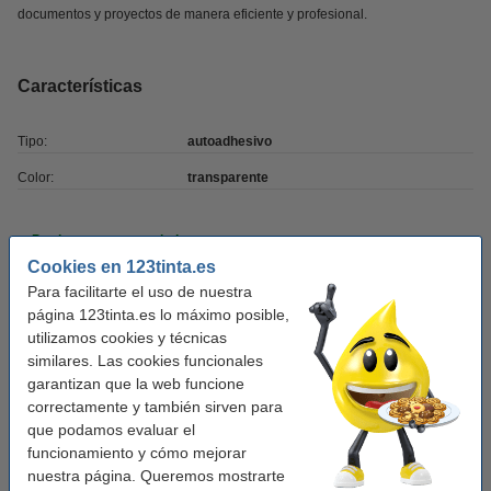
documentos y proyectos de manera eficiente y profesional.
Características
Tipo:
autoadhesivo
Color:
transparente
Productos recomendados
Cookies en 123tinta.es
Tijera escolar de punta redonda (14cm)
Para facilitarte el uso de nuestra
0,75 €
página 123tinta.es lo máximo posible,
utilizamos cookies y técnicas
similares. Las cookies funcionales
Cinta Adhesiva Transparente (19mm x 66M)
garantizan que la web funcione
1,50 €
correctamente y también sirven para
que podamos evaluar el
Papel A4 Estándar 80gr (500 hojas)
funcionamiento y cómo mejorar
4,95 €
nuestra página. Queremos mostrarte