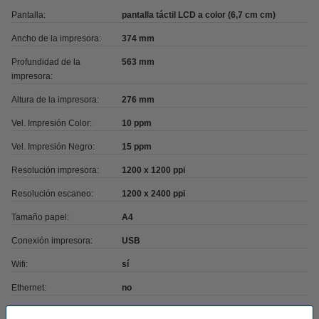
Pantalla:
pantalla táctil LCD a color (6,7 cm cm)
Ancho de la impresora:
374 mm
Profundidad de la
563 mm
impresora:
Altura de la impresora:
276 mm
Vel. Impresión Color:
10 ppm
Vel. Impresión Negro:
15 ppm
Resolución impresora:
1200 x 1200 ppi
Resolución escaneo:
1200 x 2400 ppi
Tamaño papel:
A4
Conexión impresora:
USB
Wifi:
sí
Ethernet:
no
Wifi direct:
sí