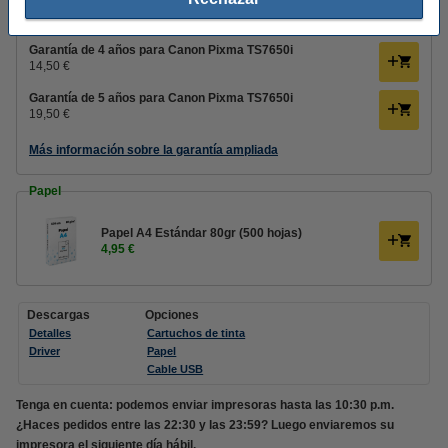
Consejo: amplía la garantía de tu impresora
Garantía de 4 años para Canon Pixma TS7650i
14,50 €
Garantía de 5 años para Canon Pixma TS7650i
19,50 €
Más información sobre la garantía ampliada
Papel
Papel A4 Estándar 80gr (500 hojas)
4,95 €
Descargas
Opciones
Detalles
Cartuchos de tinta
Driver
Papel
Cable USB
Tenga en cuenta: podemos enviar impresoras hasta las 10:30 p.m.
¿Haces pedidos entre las 22:30 y las 23:59? Luego enviaremos su
impresora el siguiente día hábil.