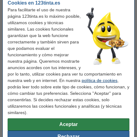
Cookies en 123tinta.es
Adf:
no
Para facilitarte el uso de nuestra
página 123tinta.es lo máximo posible,
Dúplex:
sí (impresión)
utilizamos cookies y técnicas
Impresión móvil:
sí (AirPrint, Mopria, print app)
similares. Las cookies funcionales
garantizan que la web funcione
Lugar de uso:
Hogar
correctamente y también sirven para
que podamos evaluar el
funcionamiento y cómo mejorar
Añade la tinta
nuestra página. Queremos mostrarte
Canon PG-585XL cartucho de tinta negro
anuncios acordes con tus intereses, y
(original)
por lo tanto, utilizar cookies para ver tu comportamiento en
23,50 €
nuestra web y en internet. En nuestra
política de cookies
,
podrás leer todo sobre este tipo de cookies, cómo funcionan, y
Canon CL-586XL cartucho de tinta color
(original)
cómo cambiar tus preferencias. Selecciona ''Aceptar'' para
35,50 €
consentirlas. Si decides rechazar estas cookies, solo
utilizaremos las cookies funcionales y analíticas (y técnicas
Cables de impresora
similares).
Canon NO incluye cable USB.
Aceptar
123tinta Cable de impresora USB (2 metros)
4,95 €
Rechazar