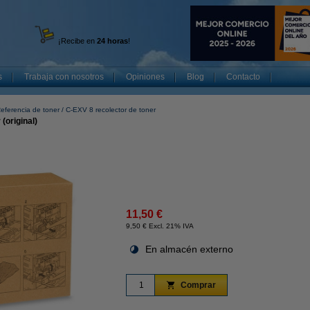
¡Recibe en
24 horas
!
s
Trabaja con nosotros
Opiniones
Blog
Contacto
eferencia de toner
C-EXV 8 recolector de toner
(original)
11,50 €
9,50 € Excl. 21% IVA
En almacén externo
Comprar