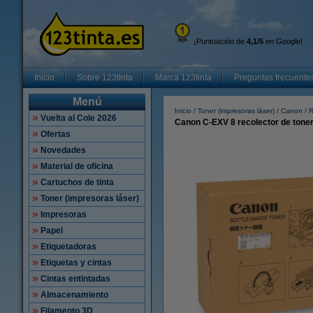
¡Puntuación de
4,1/5
en Google!
Inicio
Sobre 123tinta
Marca 123tinta
Preguntas frecuente
Menú
Inicio
Toner (impresoras láser)
Canon
R
Vuelta al Cole 2026
Canon C-EXV 8 recolector de toner 
Ofertas
Novedades
Material de oficina
Cartuchos de tinta
Toner (impresoras láser)
Impresoras
Papel
Etiquetadoras
Etiquetas y cintas
Cintas entintadas
Almacenamiento
Filamento 3D