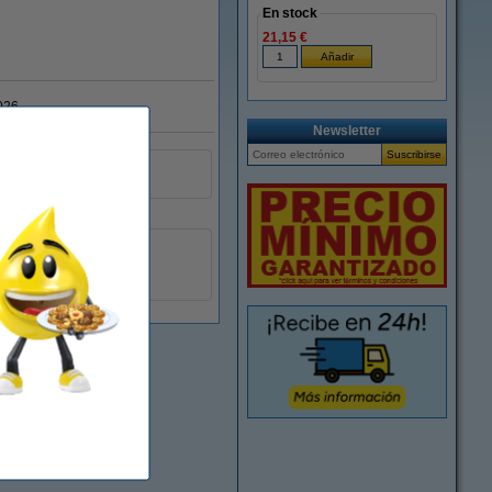
En stock
21,15 €
026
Newsletter
-
4250081509787
071499