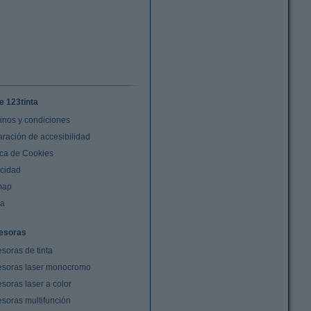
e 123tinta
inos y condiciones
aración de accesibilidad
ica de Cookies
acidad
map
da
esoras
soras de tinta
esoras laser monocromo
soras laser a color
esoras multifunción