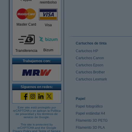
reembolso
Master Card
Visa
Cartuchos de tinta
Bizum
Transferencia
Cartuchos HP
Cartuchos Canon
Trabajamos con:
Cartuchos Epson
Cartuchos Brother
Cartuchos Lexmark
Síguenos en redes:
Papel
Papel fotográfico
Este sitio está protegido por
reCAPTCHA y se aplican la
Política
Papel estándar A4
de privacidad
y los
términos de
servicio de Google
.
Filamento 3D PETG
This site is protected by
Filamento 3D PLA
reCAPTCHA and the Google
Privacy Policy
and
Terms of Service