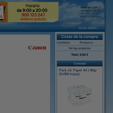
Avda de Lyon, 2
Azuqueca de H.
Tel: 900 123 247
info@123tinta.es
Iniciar sesión
Cesta de la compra
Cantidad
Producto
No hay productos
Total:
0,00 €
Consejo
Pack x5: Papel A4 | 80gr
(5x500 hojas)