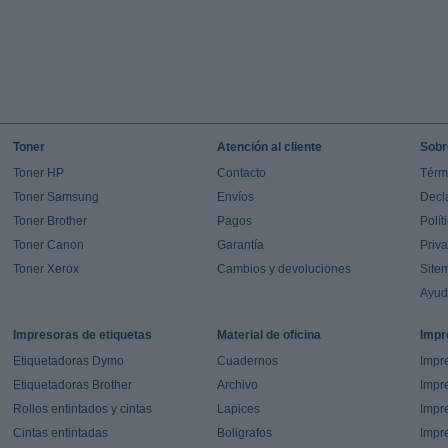
Toner
Atención al cliente
Sobr
Toner HP
Contacto
Térm
Toner Samsung
Envíos
Decl
Toner Brother
Pagos
Polít
Toner Canon
Garantía
Priv
Toner Xerox
Cambios y devoluciones
Site
Ayu
Impresoras de etiquetas
Material de oficina
Impr
Etiquetadoras Dymo
Cuadernos
Impre
Etiquetadoras Brother
Archivo
Impr
Rollos entintados y cintas
Lapices
Impre
Cintas entintadas
Boligrafos
Impr