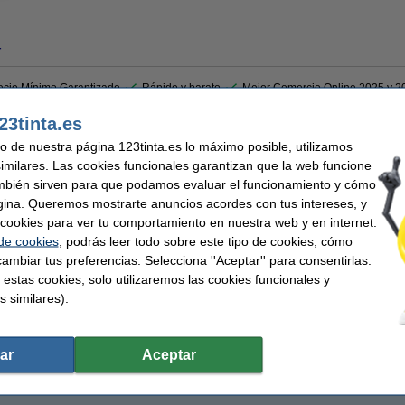
r
ecio Mínimo Garantizado
Rápido y barato
Mejor Comercio Online 2025 y 2
23tinta.es
n C-EXV 8 para las iR3200C, iR3220C, CLC3200 y CLC3220.
uso de nuestra página 123tinta.es lo máximo posible, utilizamos
similares. Las cookies funcionales garantizan que la web funcione
mbién sirven para que podamos evaluar el funcionamiento y cómo
gina. Queremos mostrarte anuncios acordes con tus intereses, y
n
Capacidad:
ector de toner
Código EAN:
ar cookies para ver tu comportamiento en nuestra web y en internet.
-blanco
Núm. de item:
 de cookies
, podrás leer todo sobre este tipo de cookies, cómo
ambiar tus preferencias. Selecciona ''Aceptar'' para consentirlas.
 estas cookies, solo utilizaremos las cookies funcionales y
s similares).
ar
Aceptar