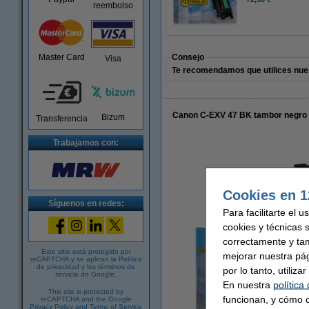
reembolso
Master Card
Consejo
Visa
Te recomendamos que utilices nues
Canon C-EXV 47 BK tambor negro 
Bizum
Transferencia
Trabajamos con:
Cookies en 1
Síguenos en redes:
Para facilitarte el 
cookies y técnicas 
correctamente y ta
Este sitio está protegido por
mejorar nuestra pá
reCAPTCHA y se aplican la
Política
de privacidad
y los
términos de
por lo tanto, utiliz
servicio de Google
.
En nuestra
política
This site is protected by
funcionan, y cómo c
reCAPTCHA and the Google
Privacy Policy
and
Terms of Service