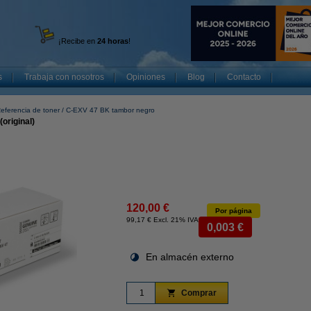
¡Recibe en
24 horas
!
s
Trabaja con nosotros
Opiniones
Blog
Contacto
eferencia de toner
C-EXV 47 BK tambor negro
original)
120,00 €
Por página
99,17 € Excl. 21% IVA
0,003 €
En almacén externo
Comprar