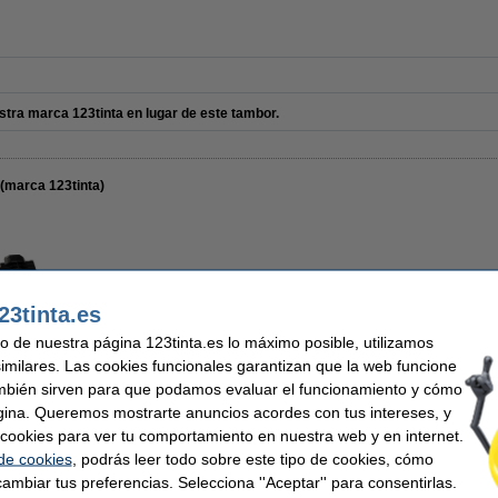
tra marca 123tinta en lugar de este tambor.
(marca 123tinta)
72,50 €
23tinta.es
Por página
59,92 € Excl. 21% IVA
0,002 €
uso de nuestra página 123tinta.es lo máximo posible, utilizamos
similares. Las cookies funcionales garantizan que la web funcione
mbién sirven para que podamos evaluar el funcionamiento y cómo
En stock
gina. Queremos mostrarte anuncios acordes con tus intereses, y
¡Recíbelo mañana!
ar cookies para ver tu comportamiento en nuestra web y en internet.
 de cookies
, podrás leer todo sobre este tipo de cookies, cómo
Comprar
ambiar tus preferencias. Selecciona ''Aceptar'' para consentirlas.