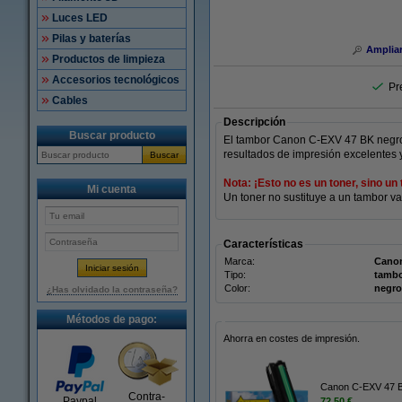
Luces LED
Pilas y baterías
Amplia
Productos de limpieza
Accesorios tecnológicos
Pr
Cables
Descripción
Buscar producto
El tambor Canon C-EXV 47 BK negro o
resultados de impresión excelentes 
Buscar
Nota: ¡Esto no es un toner, sino un
Mi cuenta
Un toner no sustituye a un tambor v
Características
Marca:
Cano
Tipo:
tamb
Color:
negro
¿Has olvidado la contraseña?
Métodos de pago:
Ahorra en costes de impresión.
Contra-
Paypal
72,50 €