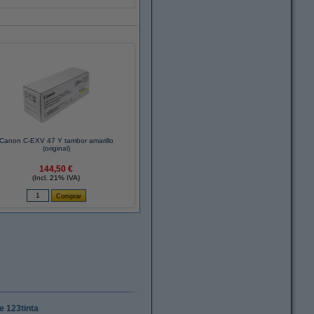
Canon C-EXV 47 Y tambor amarillo
(original)
144,50 €
(Incl. 21% IVA)
e 123tinta