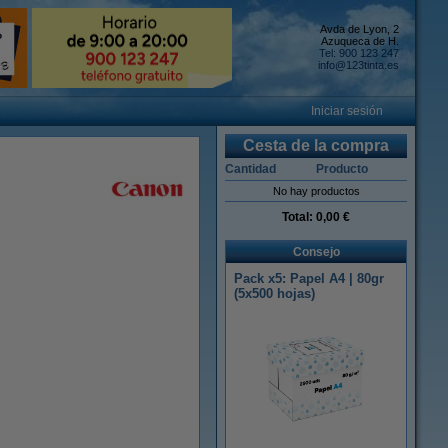
Avda de Lyon, 2
Azuqueca de H.
Tel: 900 123 247
info@123tinta.es
Iniciar sesión
Cesta de la compra
Cantidad
Producto
No hay productos
Total:
0,00 €
Consejo
Pack x5: Papel A4 | 80gr
(5x500 hojas)