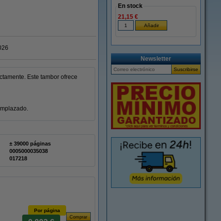
En stock
21,15 €
026
Newsletter
ectamente. Este tambor ofrece
eemplazado.
± 39000 páginas
0005000035038
017218
Por página