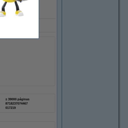
ra marca 123tinta
± 39000 páginas
8718237074467
017219