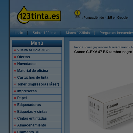
¡Puntuación de
4,1/5
en Google!
Inicio
Sobre 123tinta
Marca 123tinta
Preguntas frecuente
Menú
Inicio
Toner (impresoras láser)
Canon
R
Vuelta al Cole 2026
Canon C-EXV 47 BK tambor negro (
Ofertas
Novedades
Material de oficina
Cartuchos de tinta
Toner (impresoras láser)
Impresoras
Papel
Etiquetadoras
Etiquetas y cintas
Cintas entintadas
Almacenamiento
Filamento 3D