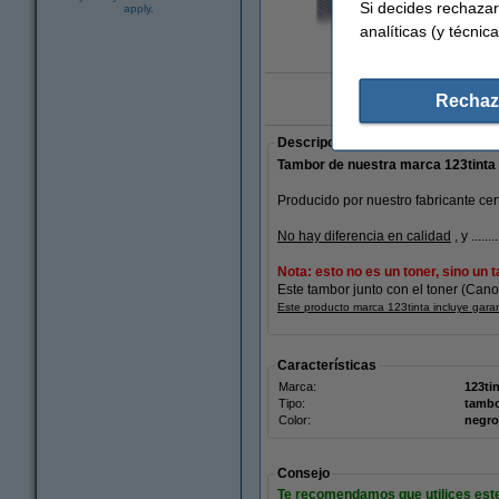
Si decides rechazar
apply.
analíticas (y técnica
Amplia
Rechaz
Marca 123tinta:
Descripción
Tambor de nuestra marca 123tinta
Producido por nuestro fabricante cer
No hay diferencia en calidad
, y .......
Nota: esto no es un toner, sino un 
Este tambor junto con el toner (Can
Este producto marca 123tinta incluye gara
Características
Marca:
123ti
Tipo:
tamb
Color:
negro
Consejo
Te recomendamos que utilices este