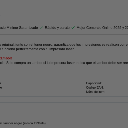
r
ecio Mínimo Garantizado
Rápido y barato
Mejor Comercio Online 2025 y 2
riginal, junto con el toner negro, garantiza que tus impresiones se realicen corr
y funciona perfectamente con tu impresora laser.
 tambor!
acío. Solo compra un tambor si tu impresora laser indica que el tambor debe ser r
n
Capacidad:
or
Código EAN:
Núm. de item:
Canon C-EXV 47 BK tambor negro (marca 123tinta)