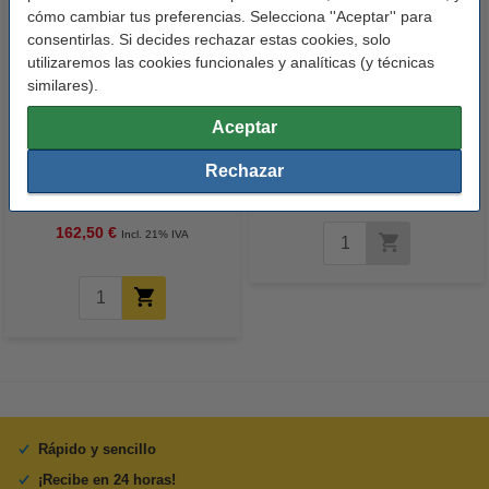
cómo cambiar tus preferencias. Selecciona ''Aceptar'' para
consentirlas. Si decides rechazar estas cookies, solo
utilizaremos las cookies funcionales y analíticas (y técnicas
similares).
Aceptar
Canon 034 toner cian (original)
Canon WT-A3 recolector de
Rechazar
toner (original)
162,50 €
Incl. 21% IVA
Rápido y sencillo
¡Recibe en 24 horas!