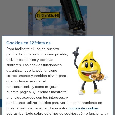
Marca:
123tinta
Tipo:
tambor
Color:
amarillo
Capacidad:
± 34.000 páginas
Cookies en 123tinta.es
Para facilitarte el uso de nuestra
Ver características y descripción
página 123tinta.es lo máximo posible,
¡Ahorra un
31,3%
en costes de impresión!
utilizamos cookies y técnicas
En almacén externo
similares. Las cookies funcionales
Por página
0,004 €
garantizan que la web funcione
correctamente y también sirven para
que podamos evaluar el
142,50 €
Comprar
funcionamiento y cómo mejorar
nuestra página. Queremos mostrarte
anuncios acordes con tus intereses, y
por lo tanto, utilizar cookies para ver tu comportamiento en
Productos destacados
nuestra web y en internet. En nuestra
política de cookies
,
podrás leer todo sobre este tipo de cookies, cómo funcionan, y