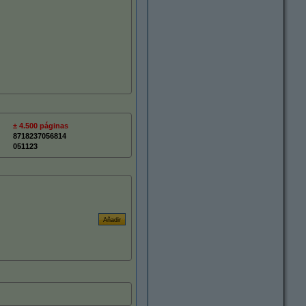
± 4.500 páginas
8718237056814
051123