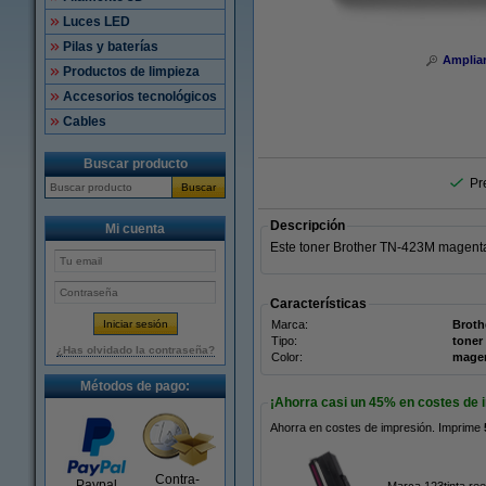
Luces LED
Pilas y baterías
Amplia
Productos de limpieza
Accesorios tecnológicos
Cables
Buscar producto
Pr
Buscar
Descripción
Mi cuenta
Este toner Brother TN-423M magenta
Características
Marca:
Broth
Tipo:
toner
¿Has olvidado la contraseña?
Color:
mage
Métodos de pago:
¡Ahorra casi un
45%
en costes de 
Ahorra en costes de impresión. Imprime
Contra-
Paypal
Marca 123tinta re