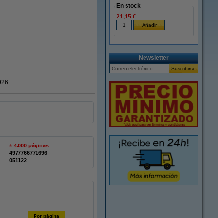
En stock
21,15 €
Newsletter
026
± 4.000 páginas
4977766771696
051122
Por página