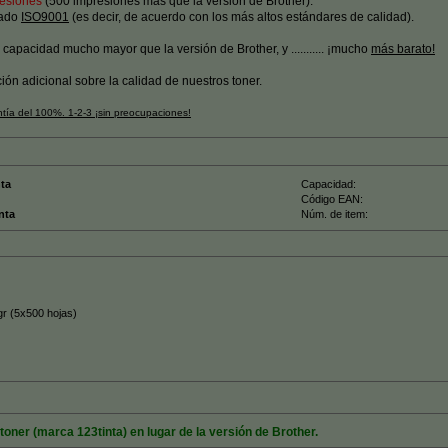
resiones
(500 impresiones más que la versión de Brother).
cado
ISO9001
(es decir, de acuerdo con los más altos estándares de calidad).
 capacidad mucho mayor que la versión de Brother, y ........... ¡mucho
más barato!
ón adicional sobre la calidad de nuestros toner.
ntía del 100%. 1-2-3 ¡sin preocupaciones!
nta
Capacidad:
Código EAN:
nta
Núm. de item:
gr (5x500 hojas)
oner (marca 123tinta) en lugar de la versión de Brother.