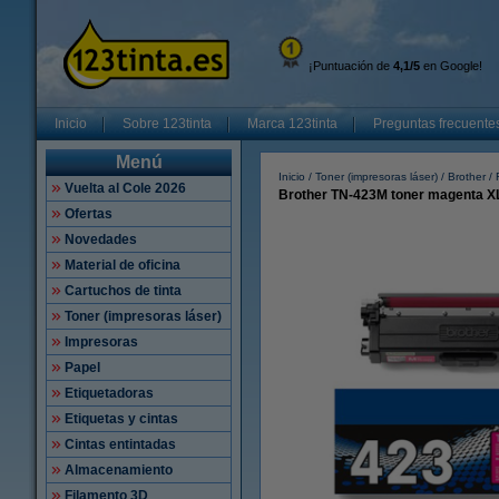
¡Puntuación de
4,1/5
en Google!
Inicio
Sobre 123tinta
Marca 123tinta
Preguntas frecuente
Menú
Inicio
Toner (impresoras láser)
Brother
Vuelta al Cole 2026
Brother TN-423M toner magenta XL 
Ofertas
Novedades
Material de oficina
Cartuchos de tinta
Toner (impresoras láser)
Impresoras
Papel
Etiquetadoras
Etiquetas y cintas
Cintas entintadas
Almacenamiento
Filamento 3D