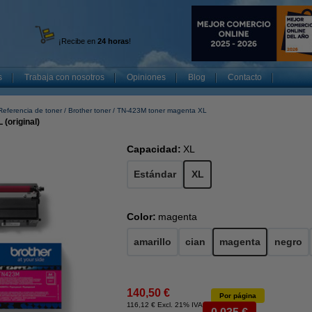
¡Recibe en
24 horas
!
s
Trabaja con nosotros
Opiniones
Blog
Contacto
Referencia de toner
Brother toner
TN-423M toner magenta XL
(original)
Capacidad:
XL
Estándar
XL
Color:
magenta
amarillo
cian
magenta
negro
140,50 €
Por página
116,12 € Excl. 21% IVA