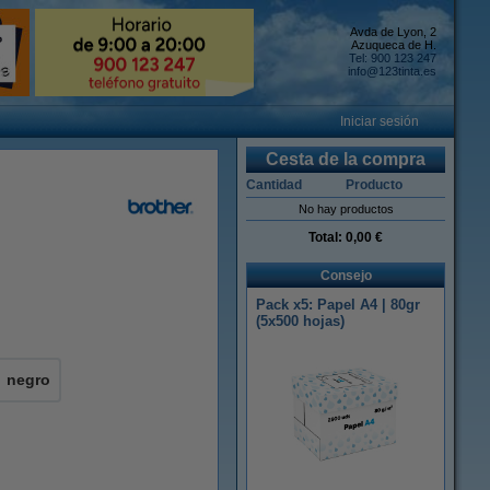
Avda de Lyon, 2
Azuqueca de H.
Tel: 900 123 247
info@123tinta.es
Iniciar sesión
Cesta de la compra
Cantidad
Producto
No hay productos
Total:
0,00 €
Consejo
Pack x5: Papel A4 | 80gr
(5x500 hojas)
negro