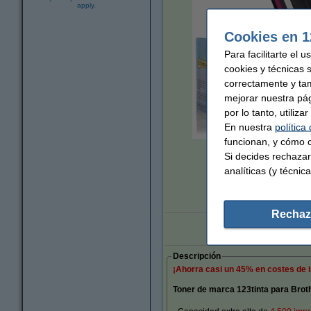
apply.
Cookies en 1
Para facilitarte el 
cookies y técnicas 
correctamente y ta
mejorar nuestra pá
por lo tanto, utiliz
En nuestra
política
funcionan, y cómo c
Amplia
Si decides rechazar
analíticas (y técnica
Rechaz
Marca 123tinta:
Descripción
¡Ahorra casi un
45%
en costes de 
Toner de marca 123tinta para Brot