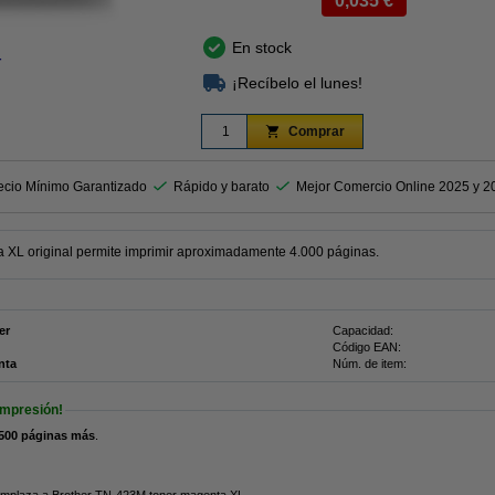
0,035 €
En stock
r
¡Recíbelo el lunes!
Comprar
ecio Mínimo Garantizado
Rápido y barato
Mejor Comercio Online 2025 y 2
 XL original permite imprimir aproximadamente 4.000 páginas.
er
Capacidad:
Código EAN:
nta
Núm. de item:
impresión!
500 páginas más
.
emplaza a Brother TN-423M toner magenta XL