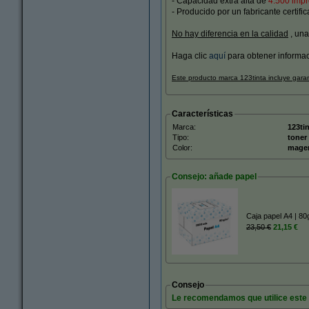
- Capacidad extra alta de
4.500 imp
- Producido por un fabricante certifi
No hay diferencia en la calidad
, una
Haga clic
aquí
para obtener informaci
Este producto marca 123tinta incluye gara
Características
Marca:
123ti
Tipo:
toner
Color:
mage
Consejo: añade papel
Caja papel A4 | 80
23,50 €
21,15 €
Consejo
Le recomendamos que utilice este t