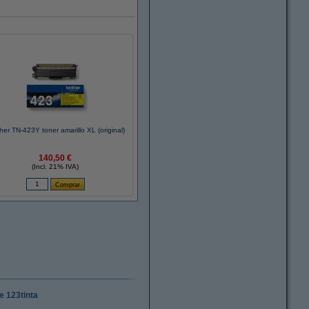
her TN-423Y toner amarillo XL (original)
140,50 €
(Incl. 21% IVA)
e 123tinta