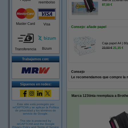
reembolso
87,50 €
Master Card
Visa
Consejo: añade papel
Caja papel A4 | 80
23,50 €
21,15 €
Bizum
Transferencia
Trabajamos con:
Consejo
Le recomendamos que compre la mar
Síguenos en redes:
Marca 123tinta reemplaza a Broth
Este sitio está protegido por
reCAPTCHA y se aplican la
Política
de privacidad
y los
términos de
servicio de Google
.
This site is protected by
reCAPTCHA and the Google
Privacy Policy
and
Terms of Service