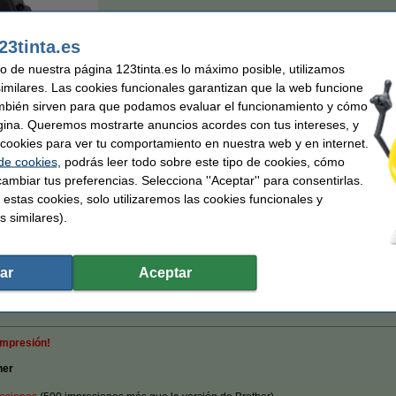
Color:
magenta
23tinta.es
magenta
uso de nuestra página 123tinta.es lo máximo posible, utilizamos
similares. Las cookies funcionales garantizan que la web funcione
mbién sirven para que podamos evaluar el funcionamiento y cómo
87,50 €
Por página
gina. Queremos mostrarte anuncios acordes con tus intereses, y
72,31 € Excl. 21% IVA
0,019 €
ar cookies para ver tu comportamiento en nuestra web y en internet.
 de cookies
, podrás leer todo sobre este tipo de cookies, cómo
ambiar tus preferencias. Selecciona ''Aceptar'' para consentirlas.
En stock
r
 estas cookies, solo utilizaremos las cookies funcionales y
¡Recíbelo el lunes!
s similares).
Comprar
ar
Aceptar
 ¡Hasta un 70% más barato!
Rápido y barato
Garantía de por vida en nuest
impresión!
her