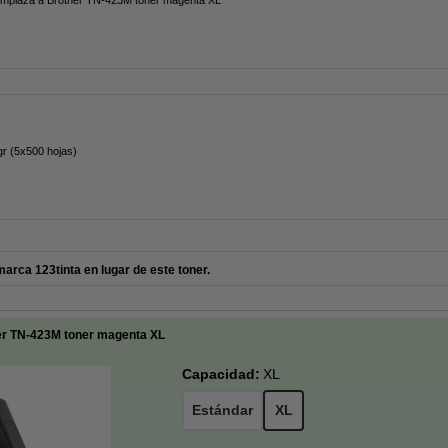
gr (5x500 hojas)
ca 123tinta en lugar de este toner.
er TN-423M toner magenta XL
Capacidad:
XL
Estándar
XL