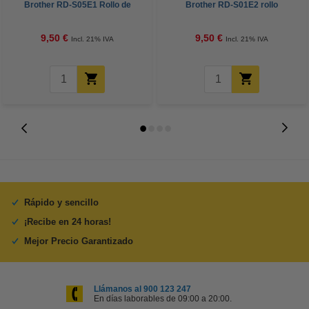
Brother RD-S05E1 Rollo de
Brother RD-S01E2 rollo
etiquetas precortadas 51 mm x
continuo de papel térmico 102
26 mm
mm
9,50 €
9,50 €
Incl. 21% IVA
Incl. 21% IVA
Rápido y sencillo
¡Recibe en 24 horas!
Mejor Precio Garantizado
Llámanos al 900 123 247
En días laborables de 09:00 a 20:00.