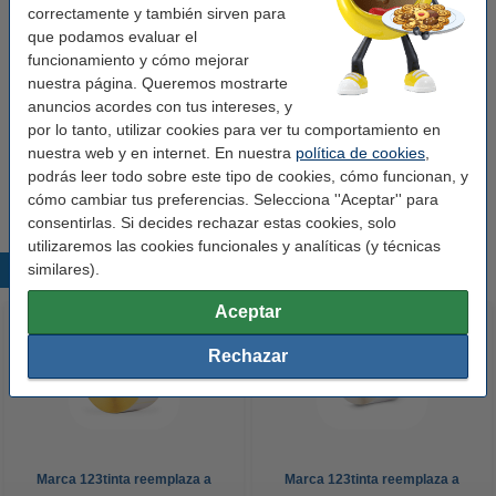
correctamente y también sirven para
Medidas:
102 mm x 44,3 m
que podamos evaluar el
Rollos:
5 rollo
funcionamiento y cómo mejorar
nuestra página. Queremos mostrarte
Núm. de item:
650650
anuncios acordes con tus intereses, y
por lo tanto, utilizar cookies para ver tu comportamiento en
Consejo
nuestra web y en internet. En nuestra
política de cookies
,
Le recomendamos que compre estas etiquetas en lugar de las
podrás leer todo sobre este tipo de cookies, cómo funcionan, y
etiquetas originales.
cómo cambiar tus preferencias. Selecciona ''Aceptar'' para
consentirlas. Si decides rechazar estas cookies, solo
utilizaremos las cookies funcionales y analíticas (y técnicas
similares).
Productos destacados
Aceptar
Rechazar
Marca 123tinta reemplaza a
Marca 123tinta reemplaza a