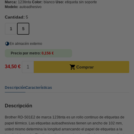
Marca:
123tinta
Color:
blanco
Uso:
etiqueta sin soporte
Modelo:
autoadhesivo
Cantidad:
5
1
5
En almacén externo
Precio por metro
0,156 €
34,50 €
Comprar
Descripción
Características
Descripción
Brother RD-S01E2 de marca 123tinta es un rollo continuo de etiquetas de
papel térmico. Las etiquetas autoadhesivas tienen un ancho de 102 mm,
usted mismo determina la longitud arrancando el papel de etiquetas a la