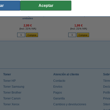
ar
Aceptar
Bolsas Basura Negra 100 litros | 10
Bolsas Basura 50 litros | 10 unidades
unidades
2,99 €
1,99 €
(Incl. 21% IVA)
(Incl. 21% IVA)
Toner
Atención al cliente
Sobr
Toner HP
Contacto
Térm
Toner Samsung
Envíos
Decl
Toner Brother
Pagos
Polít
Toner Canon
Garantía
Priv
Toner Xerox
Cambios y devoluciones
Site