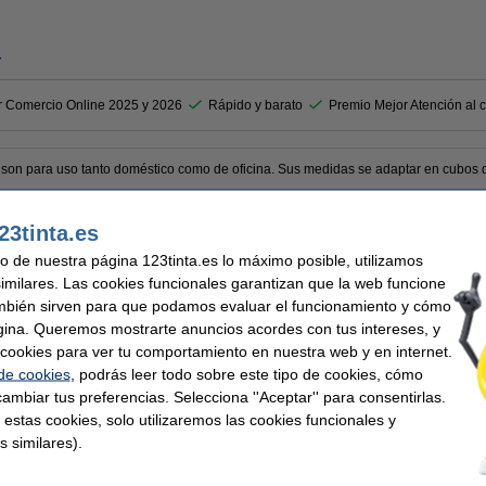
r
r Comercio Online 2025 y 2026
Rápido y barato
Premio Mejor Atención al c
son para uso tanto doméstico como de oficina. Sus medidas se adaptar en cubos de
23tinta.es
uso de nuestra página 123tinta.es lo máximo posible, utilizamos
similares. Las cookies funcionales garantizan que la web funcione
mbién sirven para que podamos evaluar el funcionamiento y cómo
Material:
gina. Queremos mostrarte anuncios acordes con tus intereses, y
60 cm
Cantidad:
ar cookies para ver tu comportamiento en nuestra web y en internet.
 de cookies
, podrás leer todo sobre este tipo de cookies, cómo
ambiar tus preferencias. Selecciona ''Aceptar'' para consentirlas.
 similares también han elegido estos artículos.
 estas cookies, solo utilizaremos las cookies funcionales y
s similares).