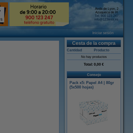
Avda de Lyon, 2
Azuqueca de H.
Tel: 900 123 247
info@123tinta.es
Iniciar sesión
Cesta de la compra
Cantidad
Producto
No hay productos
Total:
0,00 €
Consejo
Pack x5: Papel A4 | 80gr
(5x500 hojas)