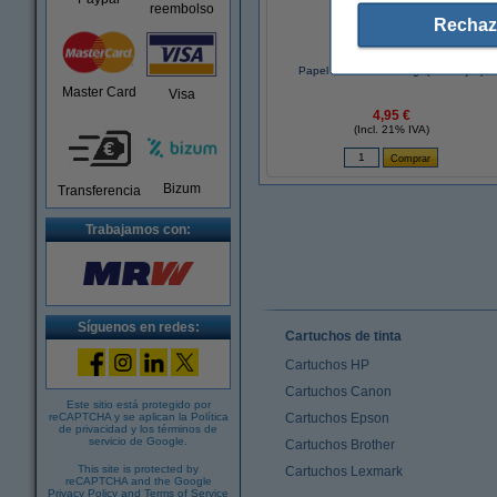
reembolso
Rechaz
Papel A4 Estándar 80gr (500 hojas)
Master Card
Visa
4,95 €
(Incl. 21% IVA)
Bizum
Transferencia
Trabajamos con:
Síguenos en redes:
Cartuchos de tinta
Cartuchos HP
Cartuchos Canon
Este sitio está protegido por
reCAPTCHA y se aplican la
Política
Cartuchos Epson
de privacidad
y los
términos de
servicio de Google
.
Cartuchos Brother
This site is protected by
Cartuchos Lexmark
reCAPTCHA and the Google
Privacy Policy
and
Terms of Service