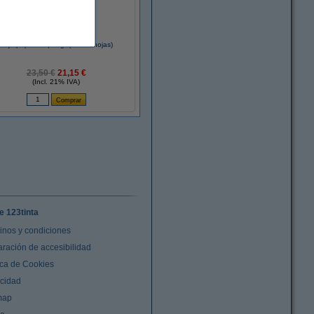
Caja papel A4 | 80gr (5x500 hojas)
23,50 €
21,15 €
(Incl. 21% IVA)
e 123tinta
inos y condiciones
aración de accesibilidad
ica de Cookies
acidad
map