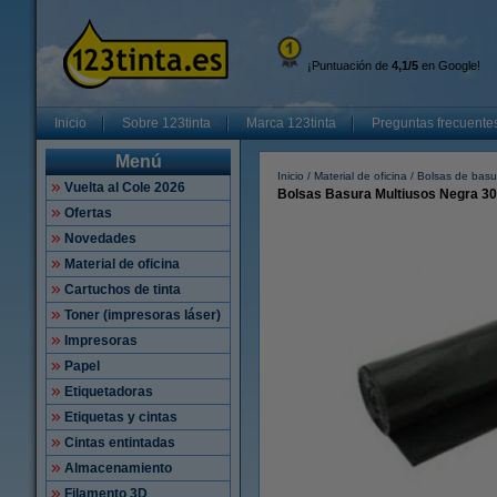
¡Puntuación de
4,1/5
en Google!
Inicio
Sobre 123tinta
Marca 123tinta
Preguntas frecuente
Menú
Inicio
Material de oficina
Bolsas de basu
Vuelta al Cole 2026
Bolsas Basura Multiusos Negra 30 l
Ofertas
Novedades
Material de oficina
Cartuchos de tinta
Toner (impresoras láser)
Impresoras
Papel
Etiquetadoras
Etiquetas y cintas
Cintas entintadas
Almacenamiento
Filamento 3D