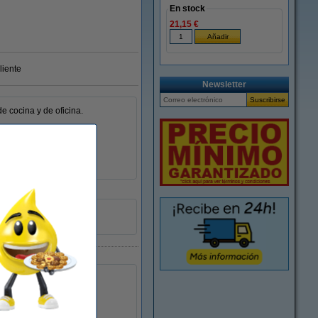
En stock
21,15 €
liente
Newsletter
 cocina y de oficina.
polietileno
20