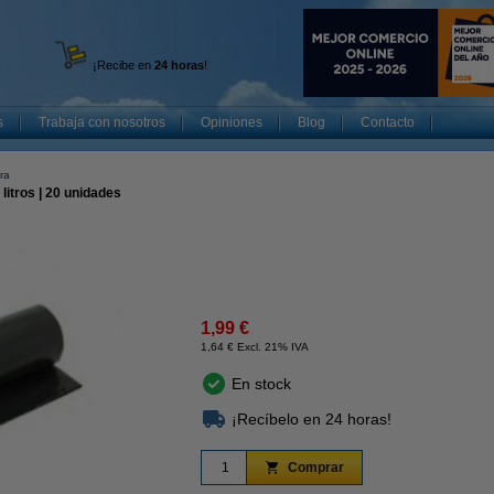
¡Recibe en
24 horas
!
s
Trabaja con nosotros
Opiniones
Blog
Contacto
ra
itros | 20 unidades
1,99 €
1,64 € Excl. 21% IVA
En stock
¡Recíbelo en 24 horas!
Comprar