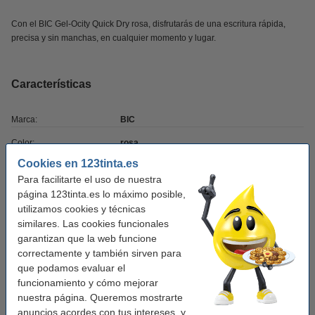
Con el BIC Gel-Ocity Quick Dry rosa, disfrutarás de una escritura rápida,
precisa y sin manchas, en cualquier momento y lugar.
Características
Marca:
BIC
Color:
rosa
Cookies en 123tinta.es
Color de la tinta:
rosa
Para facilitarte el uso de nuestra
Ancho escritura:
0,3 mm
página 123tinta.es lo máximo posible,
utilizamos cookies y técnicas
Clip:
sí
similares. Las cookies funcionales
Recargable:
no
garantizan que la web funcione
correctamente y también sirven para
Cantidad:
1 unidad
que podamos evaluar el
funcionamiento y cómo mejorar
Núm. de item:
224694
nuestra página. Queremos mostrarte
anuncios acordes con tus intereses, y