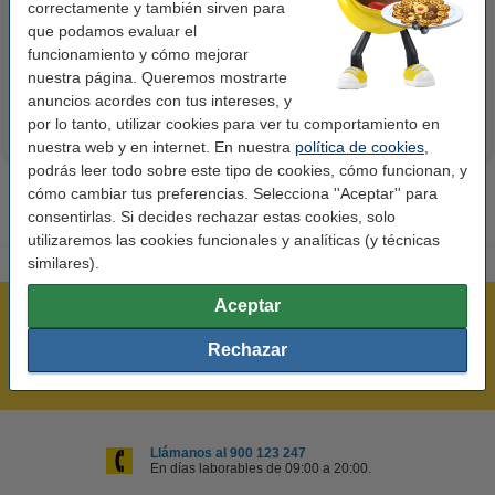
correctamente y también sirven para
15 cm | 260g | 100 hojas
unidades
que podamos evaluar el
10,50 €
14,50 €
funcionamiento y cómo mejorar
Incl. 21% IVA
Incl. 21% IVA
nuestra página. Queremos mostrarte
anuncios acordes con tus intereses, y
por lo tanto, utilizar cookies para ver tu comportamiento en
nuestra web y en internet. En nuestra
política de cookies
,
podrás leer todo sobre este tipo de cookies, cómo funcionan, y
cómo cambiar tus preferencias. Selecciona ''Aceptar'' para
consentirlas. Si decides rechazar estas cookies, solo
utilizaremos las cookies funcionales y analíticas (y técnicas
similares).
Aceptar
Rápido y sencillo
¡Recibe en 24 horas!
Rechazar
Mejor Precio Garantizado
Llámanos al 900 123 247
En días laborables de 09:00 a 20:00.