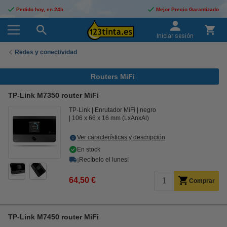
Pedido hoy, en 24h
Mejor Precio Garantizado
Iniciar sesión
Redes y conectividad
Routers MiFi
TP-Link M7350 router MiFi
TP-Link
Enrutador MiFi
negro
106 x 66 x 16 mm (LxAnxAl)
Ver características y descripción
En stock
¡Recíbelo el lunes!
64,50 €
Comprar
TP-Link M7450 router MiFi