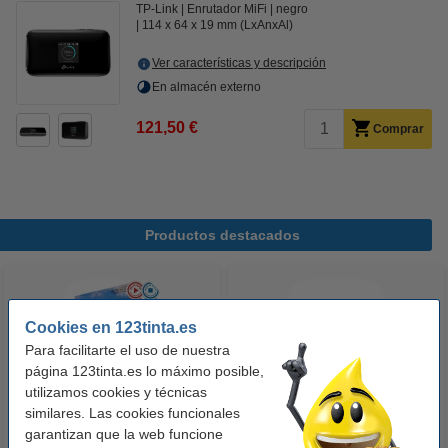
TP-Link
Enrutador MiFi
negro
114 x 64 x 19 mm (LxAnxAl)
Ver características y descripción
En almacén externo
121,50 €
Comprar
Productos destacados
Cookies en 123tinta.es
Para facilitarte el uso de nuestra
página 123tinta.es lo máximo posible,
utilizamos cookies y técnicas
similares. Las cookies funcionales
123tinta Papel fotográfico
123tinta Pilas Alcalinas Xtreme
garantizan que la web funcione
Premium Glossy brillo alto | 10 x
Power AA - LR06 - MN1500 - 24