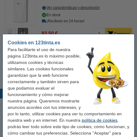
Ver características y descripción
En stock
¡Recíbelo en 24 horas!
1
93,50 €
Comprar
Cookies en 123tinta.es
Para facilitarte el uso de nuestra
Cosigue máxima velocidad
página 123tinta.es lo máximo posible,
utilizamos cookies y técnicas
123tinta Cable de red Cat7 S/FTP gris (5 metros)
similares. Las cookies funcionales
9,50 €
garantizan que la web funcione
correctamente y también sirven para
que podamos evaluar el
Productos destacados
funcionamiento y cómo mejorar
nuestra página. Queremos mostrarte
anuncios acordes con tus intereses, y
por lo tanto, utilizar cookies para ver tu comportamiento en
nuestra web y en internet. En nuestra
política de cookies
,
podrás leer todo sobre este tipo de cookies, cómo funcionan, y
cómo cambiar tus preferencias. Selecciona ''Aceptar'' para