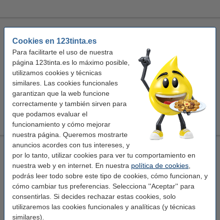
123tinta Cable de red Cat7 S/FTP gris (1 metro)
Cookies en 123tinta.es
123tinta
cable de red
Cat7
gris humo
Para facilitarte el uso de nuestra
página 123tinta.es lo máximo posible,
Ver características y descripción
utilizamos cookies y técnicas
En stock
similares. Las cookies funcionales
¡Recíbelo en 24 horas!
garantizan que la web funcione
correctamente y también sirven para
4,95 €
Comprar
que podamos evaluar el
funcionamiento y cómo mejorar
nuestra página. Queremos mostrarte
anuncios acordes con tus intereses, y
123tinta Cable de red Cat7 S/FTP gris (2 metros)
por lo tanto, utilizar cookies para ver tu comportamiento en
123tinta
cable de red
Cat7
gris humo
nuestra web y en internet. En nuestra
política de cookies
,
podrás leer todo sobre este tipo de cookies, cómo funcionan, y
Ver características y descripción
cómo cambiar tus preferencias. Selecciona ''Aceptar'' para
En stock
consentirlas. Si decides rechazar estas cookies, solo
¡Recíbelo en 24 horas!
utilizaremos las cookies funcionales y analíticas (y técnicas
similares).