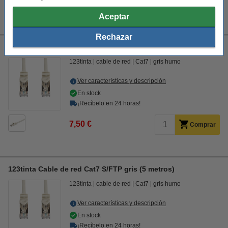
6,50 €
Comprar
Aceptar
Rechazar
123tinta Cable de red Cat7 S/FTP gris (3 metros)
123tinta
cable de red
Cat7
gris humo
Ver características y descripción
En stock
¡Recíbelo en 24 horas!
7,50 €
Comprar
123tinta Cable de red Cat7 S/FTP gris (5 metros)
123tinta
cable de red
Cat7
gris humo
Ver características y descripción
En stock
¡Recíbelo en 24 horas!