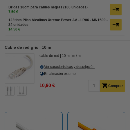
Bridas 10cm para cables negras (100 unidades)
7,50 €
123tinta Pilas Alcalinas Xtreme Power AA - LR06 - MN1500 -
24 unidades
14,50 €
Cable de red gris | 10 m
cable de red
10 m
m / m
Ver características y descripción
En almacén externo
10,90 €
Comprar