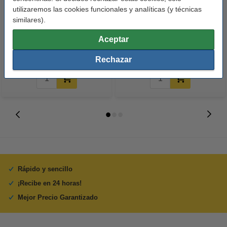
utilizaremos las cookies funcionales y analíticas (y técnicas
123tinta Papel fotográfico
123tinta Pilas Alcalinas Xtreme
similares).
Premium Glossy brillo alto | 10 x
Power AA - LR06 - MN1500 - 24
15 cm | 260g | 100 hojas
unidades
Aceptar
10,50 €
14,50 €
Incl. 21% IVA
Incl. 21% IVA
Rechazar
Rápido y sencillo
¡Recibe en 24 horas!
Mejor Precio Garantizado