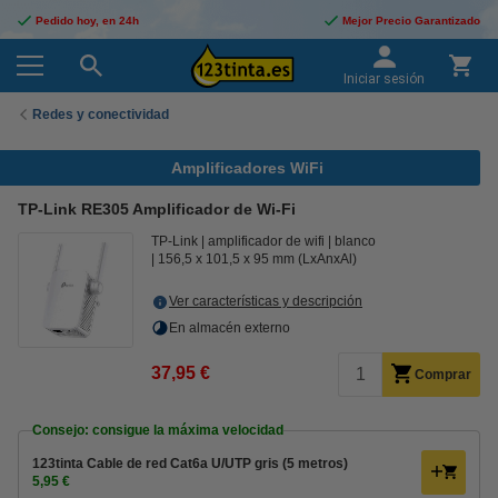
Pedido hoy, en 24h
Mejor Precio Garantizado
Iniciar sesión
Redes y conectividad
Amplificadores WiFi
TP-Link RE305 Amplificador de Wi-Fi
TP-Link
amplificador de wifi
blanco
156,5 x 101,5 x 95 mm (LxAnxAl)
Ver características y descripción
En almacén externo
37,95 €
Comprar
Consejo: consigue la máxima velocidad
123tinta Cable de red Cat6a U/UTP gris (5 metros)
5,95 €