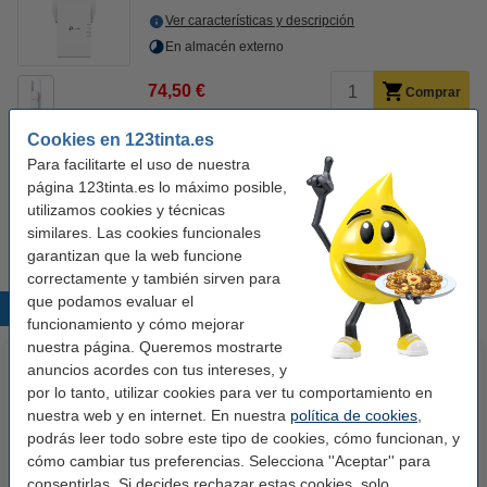
Ver características y descripción
En almacén externo
74,50 €
Comprar
Cookies en 123tinta.es
Para facilitarte el uso de nuestra
Consejo: consigue máxima velocidad
página 123tinta.es lo máximo posible,
123tinta Cable de red Cat7 S/FTP gris (5 metros)
utilizamos cookies y técnicas
9,50 €
similares. Las cookies funcionales
garantizan que la web funcione
correctamente y también sirven para
que podamos evaluar el
Productos destacados
funcionamiento y cómo mejorar
nuestra página. Queremos mostrarte
anuncios acordes con tus intereses, y
por lo tanto, utilizar cookies para ver tu comportamiento en
nuestra web y en internet. En nuestra
política de cookies
,
podrás leer todo sobre este tipo de cookies, cómo funcionan, y
cómo cambiar tus preferencias. Selecciona ''Aceptar'' para
consentirlas. Si decides rechazar estas cookies, solo