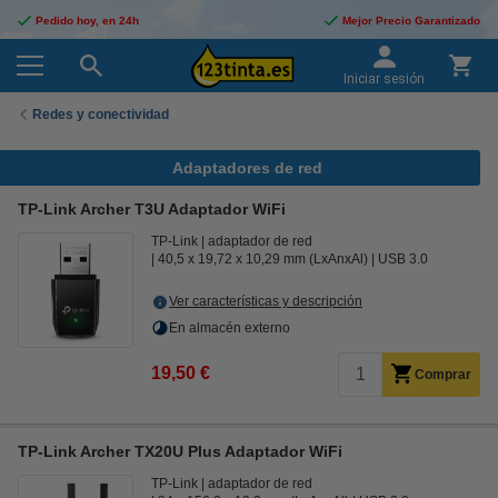
Pedido hoy, en 24h
Mejor Precio Garantizado
Iniciar sesión
Redes y conectividad
Adaptadores de red
TP-Link Archer T3U Adaptador WiFi
TP-Link
adaptador de red
40,5 x 19,72 x 10,29 mm (LxAnxAl)
USB 3.0
Ver características y descripción
En almacén externo
19,50 €
Comprar
TP-Link Archer TX20U Plus Adaptador WiFi
TP-Link
adaptador de red