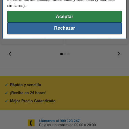
Premium Glossy brillo alto | 10 x
Power AA - LR06 - MN1500 - 24
similares).
15 cm | 260g | 100 hojas
unidades
10,50 €
14,50 €
Aceptar
Incl. 21% IVA
Incl. 21% IVA
Rechazar
Rápido y sencillo
¡Recibe en 24 horas!
Mejor Precio Garantizado
Llámanos al 900 123 247
En días laborables de 09:00 a 20:00.