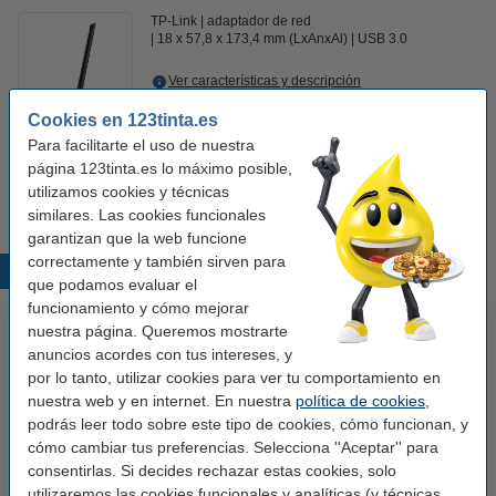
TP-Link
adaptador de red
18 x 57,8 x 173,4 mm (LxAnxAl)
USB 3.0
Ver características y descripción
En almacén externo
Cookies en 123tinta.es
Para facilitarte el uso de nuestra
19,50 €
Comprar
página 123tinta.es lo máximo posible,
utilizamos cookies y técnicas
similares. Las cookies funcionales
garantizan que la web funcione
correctamente y también sirven para
Productos destacados
que podamos evaluar el
funcionamiento y cómo mejorar
nuestra página. Queremos mostrarte
anuncios acordes con tus intereses, y
por lo tanto, utilizar cookies para ver tu comportamiento en
nuestra web y en internet. En nuestra
política de cookies
,
podrás leer todo sobre este tipo de cookies, cómo funcionan, y
cómo cambiar tus preferencias. Selecciona ''Aceptar'' para
consentirlas. Si decides rechazar estas cookies, solo
123tinta Papel fotográfico
123tinta Pilas Alcalinas Xtreme
utilizaremos las cookies funcionales y analíticas (y técnicas